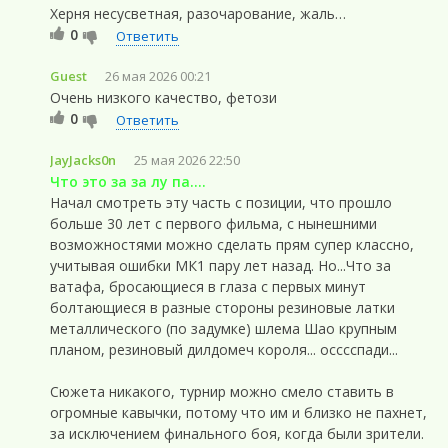
Херня несусветная, разочарование, жаль…
0
Ответить
Guest
26 мая 2026 00:21
Очень низкого качество, фетози
0
Ответить
JayJacks0n
25 мая 2026 22:50
Что это за за лу па....
Начал смотреть эту часть с позиции, что прошло
больше 30 лет с первого фильма, с нынешними
возможностями можно сделать прям супер классно,
учитывая ошибки МК1 пару лет назад. Но...Что за
ватафа, бросающиеся в глаза с первых минут
болтающиеся в разные стороны резиновые латки
металлического (по задумке) шлема Шао крупным
планом, резиновый дилдомеч короля... осссспади...
Сюжета никакого, турнир можно смело ставить в
огромные кавычки, потому что им и близко не пахнет,
за исключением финального боя, когда были зрители.