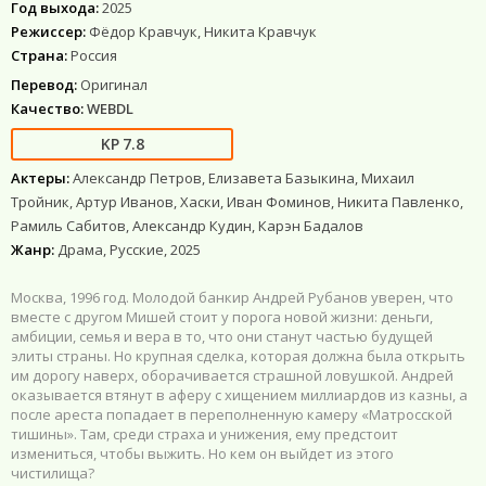
Год выхода:
2025
Режиссер:
Фёдор Кравчук, Никита Кравчук
Страна:
Россия
Перевод:
Оригинал
Качество:
WEBDL
7.8
Актеры:
Александр Петров, Елизавета Базыкина, Михаил
Тройник, Артур Иванов, Хаски, Иван Фоминов, Никита Павленко,
Рамиль Сабитов, Александр Кудин, Карэн Бадалов
Жанр:
Драма, Русские, 2025
Москва, 1996 год. Молодой банкир Андрей Рубанов уверен, что
вместе с другом Мишей стоит у порога новой жизни: деньги,
амбиции, семья и вера в то, что они станут частью будущей
элиты страны. Но крупная сделка, которая должна была открыть
им дорогу наверх, оборачивается страшной ловушкой. Андрей
оказывается втянут в аферу с хищением миллиардов из казны, а
после ареста попадает в переполненную камеру «Матросской
тишины». Там, среди страха и унижения, ему предстоит
измениться, чтобы выжить. Но кем он выйдет из этого
чистилища?