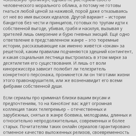
человеческого морального облика, а потому не готовы
гнаться любой ценой за наживой, порой даже отказываясь
от неё во имя высоких идеалов. Другой вариант – истории
бандитов без чести и принципов, готовых по трупам идти к
собственной выгоде, убивая, грабя и насилуя, вызывая у
зрителей лишь омерзение и бурю гневных эмоций. Ещё одно
ответвление в представленном жанре – это тюремные
истории, рассказывающие как именно живётся «зэкам» за
решёткой, каким правилам подчиняются здешний контингент,
и какая социальная лестница выстроилась в этом мирке за
десятилетия его существования. И лишь от воли
кинорежиссёра зависит полюбит ли телезритель
конкретного персонажа, проникнется ли он тяготами жизни
этого правонарушителя, или же возненавидит его всеми
фибрами собственной души.
Если сериалы про криминал близки вашим вкусам и
предпочтениям, то на КиноКонг вас ждёт огромная
коллекция таких телепремьер – отечественных и
зарубежных, снятых в жанре боевика, мелодрамы, длинных и
относительно непродолжительных, современных и более
старых. Почитателям таких онлайн сериалов гарантировано
отменное качество выложенных релизов, своевременность