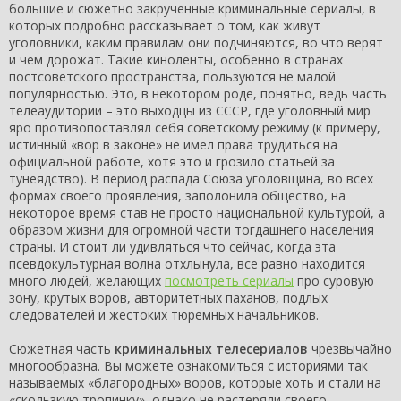
большие и сюжетно закрученные криминальные сериалы, в
которых подробно рассказывает о том, как живут
уголовники, каким правилам они подчиняются, во что верят
и чем дорожат. Такие киноленты, особенно в странах
постсоветского пространства, пользуются не малой
популярностью. Это, в некотором роде, понятно, ведь часть
телеаудитории – это выходцы из СССР, где уголовный мир
яро противопоставлял себя советскому режиму (к примеру,
истинный «вор в законе» не имел права трудиться на
официальной работе, хотя это и грозило статьёй за
тунеядство). В период распада Союза уголовщина, во всех
формах своего проявления, заполонила общество, на
некоторое время став не просто национальной культурой, а
образом жизни для огромной части тогдашнего населения
страны. И стоит ли удивляться что сейчас, когда эта
псевдокультурная волна отхлынула, всё равно находится
много людей, желающих
посмотреть сериалы
про суровую
зону, крутых воров, авторитетных паханов, подлых
следователей и жестоких тюремных начальников.
Сюжетная часть
криминальных телесериалов
чрезвычайно
многообразна. Вы можете ознакомиться с историями так
называемых «благородных» воров, которые хоть и стали на
«скользкую тропинку», однако не растеряли своего