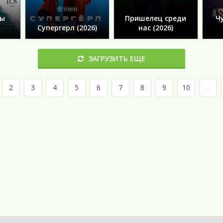
ты
Пришелец среди
Ч
Супергерл (2026)
нас (2026)
ЗАГРУЗИТЬ ЕЩЕ
2
3
4
5
6
7
8
9
10
...