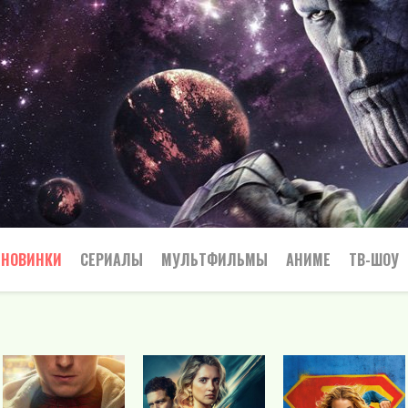
НОВИНКИ
СЕРИАЛЫ
МУЛЬТФИЛЬМЫ
АНИМЕ
ТВ-ШОУ
Криминал
Приключения
Все
Боевик
Боевики
Приключения
Семейный
Мелодрамы
Вестерн
Триллеры
Триллер
Драма