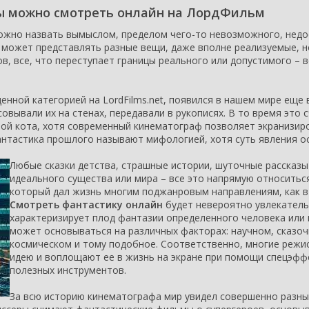
ы можно смотреть онлайн на ЛордФильм
жно назвать вымыслом, пределом чего-то невозможного, недо
 может представлять разные вещи, даже вполне реализуемые, н
в, все, что переступает границы реального или допустимого – в
нной категорией на LordFilms.net, появился в нашем мире еще 
овывали их на стенах, передавали в рукописях. В то время это 
вой кота, хотя современный кинематограф позволяет экранизир
антастика прошлого называют мифологией, хотя суть явления о
Любые сказки детства, страшные истории, шуточные рассказ
идеального существа или мира – все это напрямую относитьс
который дал жизнь многим поджанровым направлениям, как в 
Смотреть фантастику онлайн
будет невероятно увлекатель
характеризирует плод фантазии определенного человека или 
может основываться на различных факторах: научном, сказоч
космическом и тому подобное. Соответственно, многие реж
идею и воплощают ее в жизнь на экране при помощи спецэффе
полезных инструментов.
За всю историю кинематографа мир увидел совершенно разны