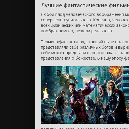
Лучшие фантастические фильм
Любой плод человеческого воображения мо
совершенно уникального. Конечно, человек
всех физических или математических законо
воображаемого, нежели реального.
Термин «фантастика», ставший ныне полноце
представляли себе различных богов и вырис
себе может представить персонажа с голо
представления о божестве. В нашу эпоху ф