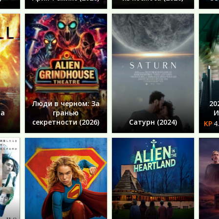
Люди в черном: За
20
ца
гранью
И
секретности (2026)
Сатурн (2024)
4