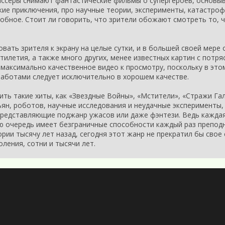
ссеры снимают фантастические фильмы о супергероев, основыв
ие приключения, про научные теории, эксперименты, катастроф
обное. Стоит ли говорить, что зрители обожают смотреть то, 
вать зрителя к экрану на целые сутки, и в большей своей мере 
тилетия, а также много других, менее известных картин с потр
максимально качественное видео к просмотру, поскольку в эт
работами следует исключительно в хорошем качестве.
ть такие хиты, как «Звездные Войны», «Мстители», «Стражи Га
ян, роботов, научные исследования и неудачные эксперименты
 представляющие поджанр ужасов или даже фэнтези. Ведь кажда
ою очередь имеет безграничные способности каждый раз преподн
рии тысячу лет назад, сегодня этот жанр не прекратил бы сво
оления, сотни и тысячи лет.