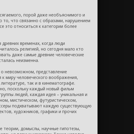
сягаемого, порой даже необъяснимого и
о то, что связанно с образами, нарушением
се это относиться к категории более
в древних временах, когда люди
считалось религией, но сегодня мало кто
овать даже самые древние человеческие
сталась неизменна.
ы о невозможном, представление
я к миру человеческого воображения,
литературе, так и в кинематографе.
но, поскольку каждый новый фильм
группы людей, каждая идея – уникальная и
ном, мистическом, футуристическом,
иссеры подхватывают каждую существующую
ктов, художников, графики и прочих
е теории, домыслы, научные гипотезы,