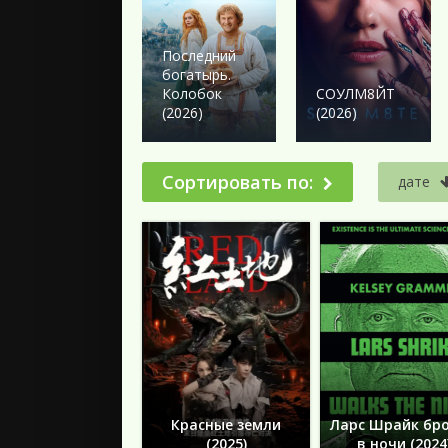
2024
2023
2022
Последний
богатырь.
2021
Колобок
СОУЛМ8ЙТ
2020
(2026)
(2026)
2019
2018
Сортировать по:
дате
Подборки
Красные земли
Ларс Шрайк бр
(2025)
в ночи (2024