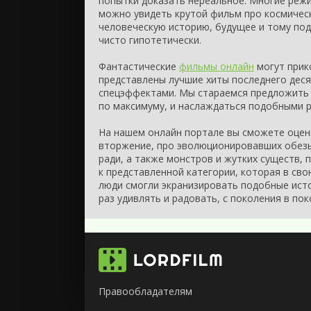
попытки доказать нереальное. Многие режи
можно увидеть крутой фильм про космическ
человеческую историю, будущее и тому под
чисто гипотетически.
Фантастические
фильмы онлайн
могут прико
представлены лучшие хиты последнего деся
спецэффектами. Мы стараемся предложить 
по максимуму, и наслаждаться подобными 
На нашем онлайн портале вы сможете оцени
вторжение, про эволюционировавших обезь
ради, а также монстров и жутких существ,
к представленной категории, которая в св
люди смогли экранизировать подобные исто
раз удивлять и радовать, с поколения в пок
Правообладателям