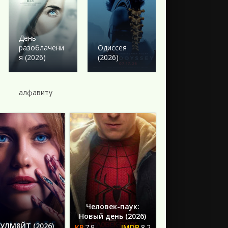
Боевик
Твое сердце
День
будет
разоблачени
Одиссея
разбито
я (2026)
(2026)
(2026)
алфавиту
Человек-паук:
Новый день (2026)
УЛМ8ЙТ (2026)
7.9
8.2