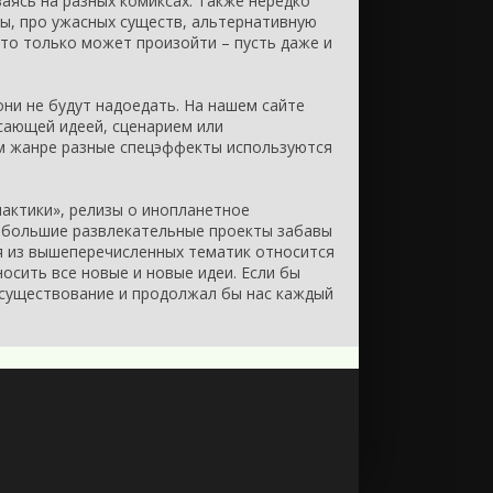
аясь на разных комиксах. Также нередко
ы, про ужасных существ, альтернативную
что только может произойти – пусть даже и
они не будут надоедать. На нашем сайте
ясающей идеей, сценарием или
ом жанре разные спецэффекты используются
лактики», релизы о инопланетное
, большие развлекательные проекты забавы
я из вышеперечисленных тематик относится
осить все новые и новые идеи. Если бы
е существование и продолжал бы нас каждый