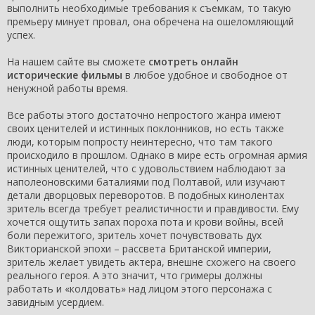
выполнить необходимые требования к съемкам, то такую
премьеру минует провал, она обречена на ошеломляющий
успех.
На нашем сайте вы сможете
смотреть онлайн
исторические фильмы
в любое удобное и свободное от
ненужной работы время.
Все работы этого достаточно непростого жанра имеют
своих ценителей и истинных поклонников, но есть также
люди, которым попросту неинтересно, что там такого
происходило в прошлом. Однако в мире есть огромная армия
истинных ценителей, что с удовольствием наблюдают за
наполеоновскими баталиями под Полтавой, или изучают
детали дворцовых переворотов. В подобных кинолентах
зритель всегда требует реалистичности и правдивости. Ему
хочется ощутить запах пороха пота и крови войны, всей
боли пережитого, зритель хочет почувствовать дух
Викторианской эпохи – рассвета Британской империи,
зритель желает увидеть актера, внешне схожего на своего
реального героя. А это значит, что гримеры должны
работать и «колдовать» над лицом этого персонажа с
завидным усердием.