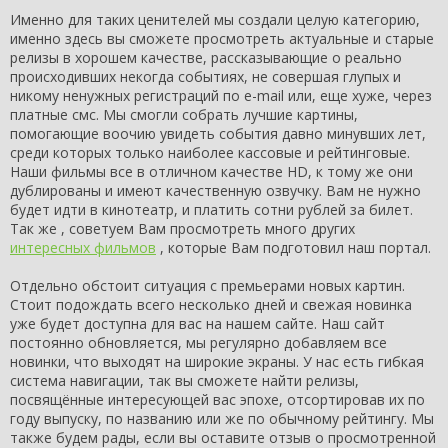
Именно для таких ценителей мы создали целую категорию,
именно здесь вы сможете просмотреть актуальные и старые
релизы в хорошем качестве, рассказывающие о реально
происходивших некогда событиях, не совершая глупых и
никому ненужных регистраций по e-mail или, еще хуже, через
платные смс. Мы смогли собрать лучшие картины,
помогающие воочию увидеть события давно минувших лет,
среди которых только наиболее кассовые и рейтинговые.
Наши фильмы все в отличном качестве HD, к тому же они
дублированы и имеют качественную озвучку. Вам не нужно
будет идти в кинотеатр, и платить сотни рублей за билет.
Так же , советуем Вам просмотреть много других
интересных фильмов
, которые Вам подготовил наш портал.
Отдельно обстоит ситуация с премьерами новых картин.
Стоит подождать всего несколько дней и свежая новинка
уже будет доступна для вас на нашем сайте. Наш сайт
постоянно обновляется, мы регулярно добавляем все
новинки, что выходят на широкие экраны. У нас есть гибкая
система навигации, так вы сможете найти релизы,
посвящённые интересующей вас эпохе, отсортировав их по
году выпуску, по названию или же по обычному рейтингу. Мы
также будем рады, если вы оставите отзыв о просмотренной