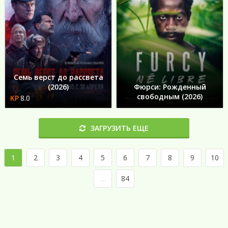
Семь верст до рассвета
(2026)
Фюрси: Рожденный
свободным (2026)
8.0
ЗАГРУЗИТЬ ЕЩЕ
1
2
3
4
5
6
7
8
9
10
...
84