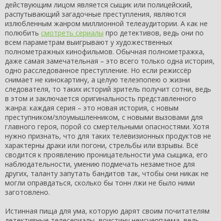
действующим лицом является сыщик или полицейский,
распутывающий загадочные преступления, являются
излюбленным жанром миллионной телеаудитории. А как не
полюбить
смотреть сериалы
про детективов, ведь они по
всем параметрам выигрывают у художественных
полнометражных кинофильмов. Обычная полнометражка,
даже самая замечательная – это всего только одна история,
одно расследованное преступление. Но если режиссёр
снимает не кинокартину, а целую телеэпопею о жизни
следователя, то таких историй зритель получит сотни, ведь
в этом и заключается оригинальность представленного
жанра: каждая серия – это новая история, с новым
преступником/злоумышленником, с новыми вызовами для
главного героя, порой со смертельными опасностями. Хотя
нужно признать, что для таких телевизионных продуктов не
характерны драки или погони, стрельбы или взрывы. Всё
сводится к проявлению проницательности ума сыщика, его
наблюдательности, умению подмечать незаметное для
других, таланту запутать бандитов так, чтобы они никак не
могли оправдаться, сколько бы тонн лжи не было ними
заготовлено.
Истинная пища для ума, которую дарят своим почитателям
детективные телесериалы, воистину неисчерпаема, ведь