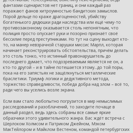
фантазии сценаристов нет границ, и они каждый раз
поражают фанов хитроумностью бандитских замыслов.
Порой дельце по краже драгоценностей, убийству
богатенького дядюшки ради наследства или ещё чему-то
противозаконному оказывается столь непонятным, что
полиция просто опускает руки и позорно признаёт своё
бессилие перед преступниками. Но тут на сцену выходит кто-
то, на манер невзрачной старушки миссис Марпл, которая
начинает реконструировать обстоятельства, причём делать
это столь тонко, что истинный правонарушитель до
последнего думает, что подозреваемым является не он, а
кто-то другой – и в тайне потешается этому...до той поры,
пока на его запястьях не защёлкнуться металлические
браслетики. Триумф логики и дедуктивного метода,
торжество справедливости, победа добра над злом – всё то,
ради чего вы уселись возле экрана.
Если вам стало любопытно погрузится в мир немыслимых
расследований и разоблачений, то заходите почаще в
данный раздел, ведь здесь собраны все самые яркие
образчики этого удивительного жанра. Вас ждёт встреча с
Шерлоком Холмсом и Патриком Джейном, Мэком
МакТейлором и Майклом Вестеном, командой петербургских