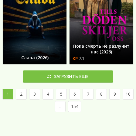
Пока смерть не разлучит
нас (2026)
Слава (2026)
7.1
ЗАГРУЗИТЬ ЕЩЕ
1
2
3
4
5
6
7
8
9
10
...
154