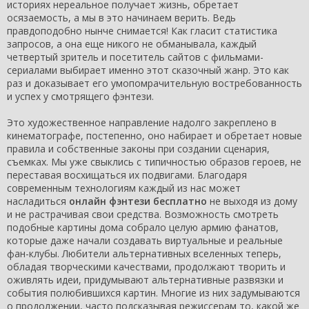
историях нереальное получает жизнь, обретает
осязаемость, а мы в это начинаем верить. Ведь
правдоподобно нынче снимается! Как гласит статистика
запросов, а она еще никого не обманывала, каждый
четвертый зритель и посетитель сайтов с фильмами-
сериалами выбирает именно этот сказочный жанр. Это как
раз и доказывает его умопомрачительную востребованность
и успех у смотрящего фэнтези.
Это художественное направление надолго закреплено в
кинематографе, постепенно, оно набирает и обретает новые
правила и собственные законы при создании сценария,
съемках. Мы уже свыклись с типичностью образов героев, не
переставая восхищаться их подвигами. Благодаря
современным технологиям каждый из нас может
насладиться
онлайн фэнтези бесплатно
не выходя из дому
и не растрачивая свои средства. Возможность смотреть
подобные картины дома собрало целую армию фанатов,
которые даже начали создавать виртуальные и реальные
фан-клубы. Любители альтернативных вселенных теперь,
обладая творческими качествами, продолжают творить и
оживлять идеи, придумывают альтернативные развязки и
события полюбившихся картин. Многие из них задумываются
о продолжении, часто подсказывая режиссерам то, какой же