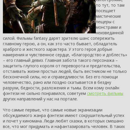
то тут, то там
посещает
мистические
пещеры с
монстрами и
неизведанной
силой. Фильмы fantasy дарят зрителю шанс сопережить
главному герою, а он, как это часто бывает, обладатель
храброго и жесткого характера. У этого героя добрые
намерения и чувственное сердце, «благородство и доблесть»
– его главный девиз. Главная забота такого персонажа –
защитить глупого короля от переворота и предательства,
отстаивать жизни простых людей, быть вестником не только
бесконечной силы, но и справедливости. Без его помощи
человечество, рано или поздно скатывается в бездну
разрухи, бедности, разложения и тьмы. Всем кому онлайн
фэнтези не сильно понравился, советуем
смотреть фильмы
других направлений у нас на портале.
Что самые первые, что самые новые экранизации
обсуждаемого жанра фэнтези имеют сокрушительный успех
и почет у киномана. Люди любят сказки, в которых смешано
все, что мог придумать и нафантазировать человек. В таких