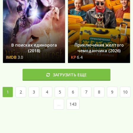
В поисках единорога
Приключения желтого
(2018)
чемоданчика (2026)
3.0
6.4
ЗАГРУЗИТЬ ЕЩЕ
1
2
3
4
5
6
7
8
9
10
...
143