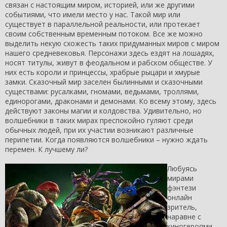
связан с настоящим миром, историей, или же другими
событиями, что имели место у нас. Такой мир или
существует в параллельной реальности, или протекает
своим собственным временным потоком. Все же можно
выделить некую схожесть таких придуманных миров с миром
нашего средневековья. Персонажи здесь ездят на лошадях,
носят титулы, живут в феодальном и рабском обществе. У
них есть короли и принцессы, храбрые рыцари и хмурые
замки. Сказочный мир заселен былинными и сказочными
существами: русалками, гномами, ведьмами, троллями,
единорогами, драконами и демонами. Ко всему этому, здесь
действуют законы магии и колдовства. Удивительно, но
волшебники в таких мирах преспокойно гуляют среди
обычных людей, при их участии возникают различные
перипетии. Когда появляются волшебники – нужно ждать
перемен. К лучшему ли?
Любуясь
мирами
фэнтези
онлайн
зритель,
наравне с
киногероями,