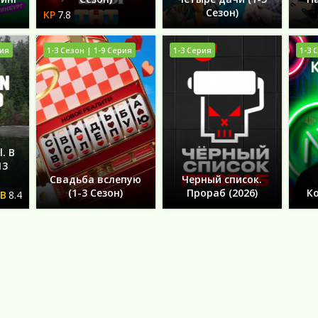
Сезон)
7.8
рия
1-3 Сезон | 1-9 Серия
1-3 Серия
1-3 
. В
13
Свадьба вслепую
Черный список.
(1-3 Сезон)
Прораб (2026)
Ко
8.4