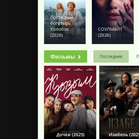
2024
2023
2022
Последний
богатырь.
2021
Колобок
СОУЛМ8ЙТ
2020
(2026)
(2026)
2019
2018
Фильмы
Последние
П
Подборки
Дочки (2025)
Изабель (202