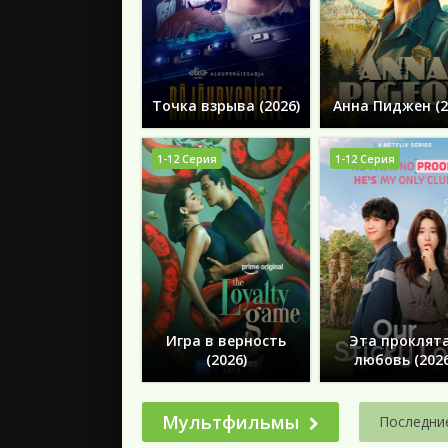
Точка взрыва (2026)
Анна Пиджен (2
1-12 Серия
1-12 Серия
Игра в верность
Эта проклят
(2026)
любовь (2026
Мультфильмы
Последни