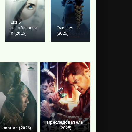
Боевик
Твое сердце
День
будет
разоблачени
Одиссея
разбито
я (2026)
(2026)
(2026)
Преследователь
жжание (2026)
(2025)