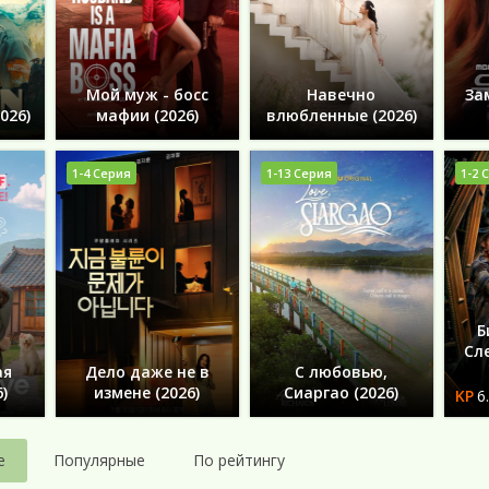
Мой муж - босс
Навечно
За
026)
мафии (2026)
влюбленные (2026)
1-4 Серия
1-13 Серия
1-2 
Б
Сл
ая
Дело даже не в
С любовью,
)
измене (2026)
Сиаргао (2026)
6
е
Популярные
По рейтингу