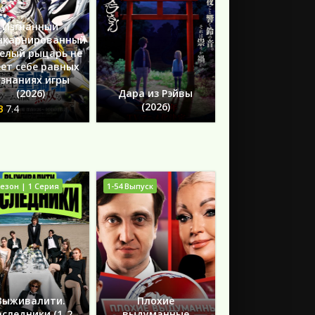
Изгнанный
нкарнированный
елый рыцарь не
ет себе равных
 знаниях игры
(2026)
Дара из Рэйвы
(2026)
7.4
Сезон | 1 Серия
1-54 Выпуск
Выживалити.
Плохие
следники (1-2
выдуманные