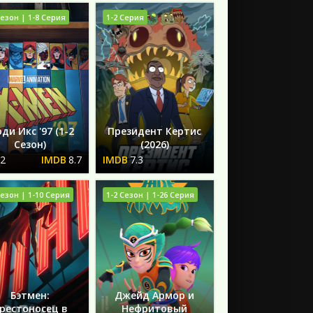
Сезон | 1-8 Серия
1-2 Серия
ди Икс '97 (1-2
Президент Кертис
Сезон)
(2026)
.2
8.7
7.3
Сезон | 1-10 Серия
1-2 Сезон | 1-26 Серия
Бэтмен:
Джейд Армор и
рестоносец в
Нефритовый