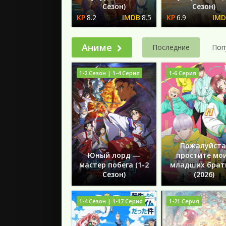
Сезон)
Сезон)
8.2
8.5
6.9
Аниме
Последние
Поп
1-2 Сезон | 1-4 Серия
1-6 Серия
Пожалуйста
Юный лорд —
простите мо
мастер побега (1-2
младших брат
Сезон)
(2026)
1-4 Сезон | 1-17 Серия
1-21 Серия