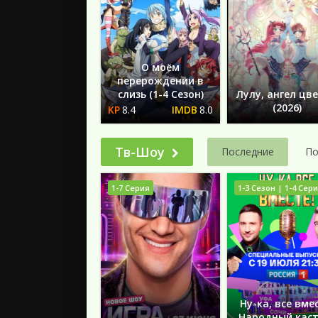
О моём
перерождении в
слизь (1-4 Сезон)
Лулу, ангел цв
(2026)
8.4
8.0
Тв-Шоу
Последние
По
1-7 Серия
1-3 Сезон | 1-4 Сер
Ну-ка, все вме
Народный каст