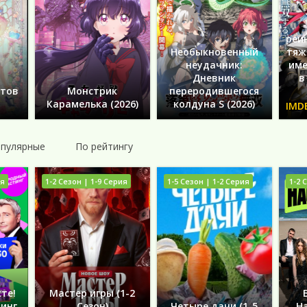
реи
Необыкновенный
тяж
неудачник:
име
Дневник
в
етов
Монстрик
переродившегося
Карамелька (2026)
колдуна S (2026)
пулярные
По рейтингу
ия
1-2 Сезон | 1-9 Серия
1-5 Сезон | 1-2 Серия
1-2 
сте!
Мастер игры (1-2
инг
Сезон)
Четыре дачи (1-5
На