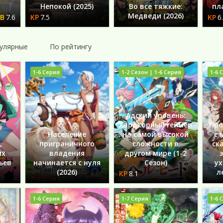
Непокой (2025)
Во все тяжкие:
пл
Медведи (2026)
7.6
7.5
6
улярные
По рейтингу
1-6 Серия
1-2 Сезон | 1-6 Серия
1-6 
Адский уровень:
Хардкорный геймер
Про
Население
на самой высокой
с 
,
приграничного
сложности в
ск
их
владения
другом мире (1-2
ьев
начинается с нуля
Сезон)
ух
(2026)
л
8.1
1-6 Серия
1-7 Серия
1-6 