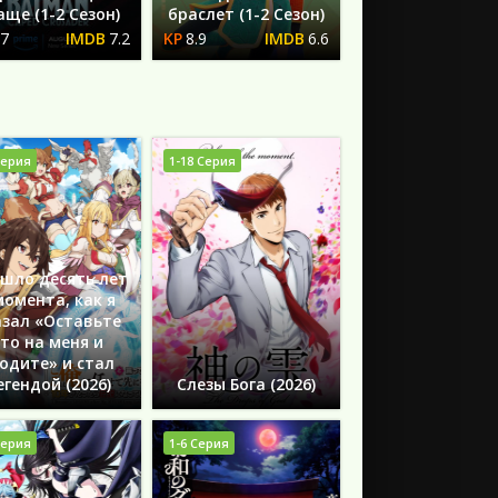
аще (1-2 Сезон)
браслет (1-2 Сезон)
.7
7.2
8.9
6.6
Серия
1-18 Серия
шло десять лет
момента, как я
азал «Оставьте
это на меня и
одите» и стал
егендой (2026)
Слезы Бога (2026)
Серия
1-6 Серия