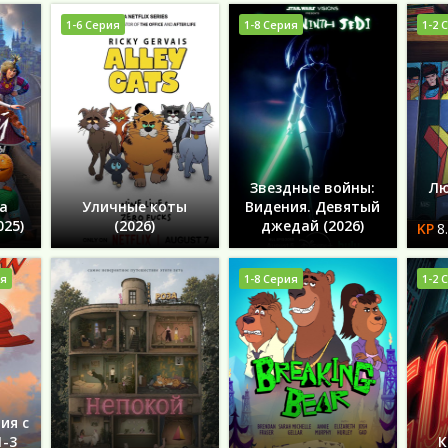
1-6 Серия
1-8 Серия
1-2 
Звездные войны:
Лю
а
Уличные коты
Видения. Девятый
025)
(2026)
джедай (2026)
8
ия
1-8 Серия
1-2 
ия с
1-3
К