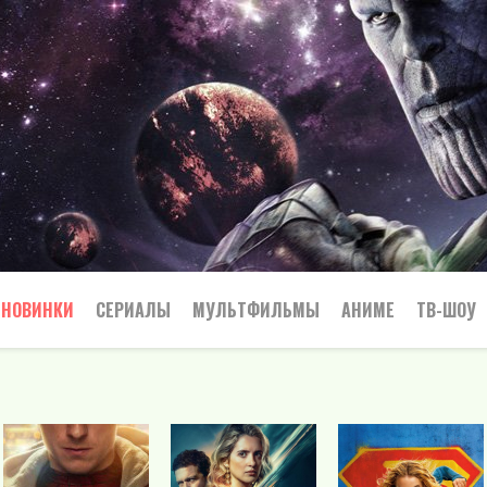
НОВИНКИ
СЕРИАЛЫ
МУЛЬТФИЛЬМЫ
АНИМЕ
ТВ-ШОУ
Криминал
Приключения
Все
Боевик
Боевики
Приключения
Семейный
Мелодрамы
Вестерн
Триллеры
Триллер
Драма