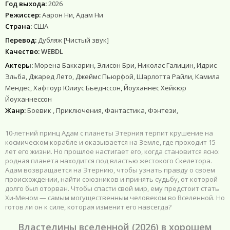
Год выхода:
2026
Режиссер:
Аарон Ни, Адам Ни
Страна:
США
Перевод:
Дубляж [Чистый звук]
Качество:
WEBDL
Актеры:
Морена Баккарин, Элисон Бри, Николас Галицин, Идрис
Эльба, Джаред Лето, Джеймс Пьюрфой, Шарлотта Райли, Камила
Мендес, Хафтоур Юлиус Бьёднссон, Йоуханнес Хёйкюр
Йоуханнессон
Жанр:
Боевик , Приключения, Фантастика, Фэнтези,
10-летний принц Адам с планеты Этерния терпит крушение на
космическом корабле и оказывается на Земле, где проходит 15
лет его жизни. Но прошлое настигает его, когда становится ясно:
родная планета находится под властью жестокого Скелетора.
Адам возвращается на Этернию, чтобы узнать правду о своем
происхождении, найти союзников и принять судьбу, от которой
долго был оторван. Чтобы спасти свой мир, ему предстоит стать
Хи-Меном — самым могущественным человеком во Вселенной. Но
готов ли он к силе, которая изменит его навсегда?
Властелины вселенной (2026) в хорошем