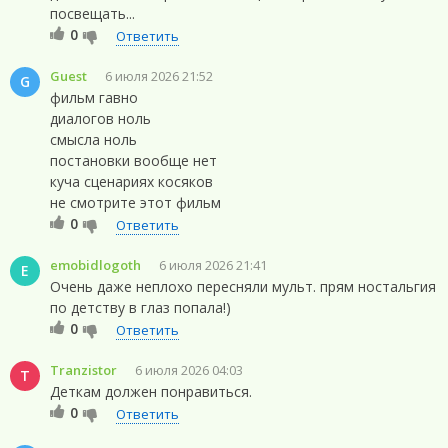
посвещать...
0
Ответить
Guest
6 июля 2026 21:52
G
фильм гавно
диалогов ноль
смысла ноль
постановки вообще нет
куча сценариях косяков
не смотрите этот фильм
0
Ответить
emobidlogoth
6 июля 2026 21:41
E
Очень даже неплохо пересняли мульт. прям ностальгия
по детству в глаз попала!)
0
Ответить
Tranzistor
6 июля 2026 04:03
T
Деткам должен понравиться.
0
Ответить