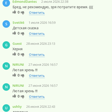
EdmondDantes
2 июля 2026 22:38
E
Бред, не рекомендую, зря потратите время. ((((
0
Ответить
Svetik6
1 июля 2026 16:59
S
Детская сказка
0
Ответить
Guest
28 июня 2026 23:13
G
Херня
0
Ответить
NIRUNI
27 июня 2026 16:57
N
Лютая хрень !!!
0
Ответить
NIRUNI
27 июня 2026 16:57
N
Лютая хрень !!!
0
Ответить
ushliy
26 июня 2026 22:43
U
дермище