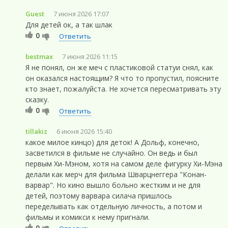
Guest
7 июня 2026 17:07
Для детей ок, а так шлак
0
Ответить
bestmax
7 июня 2026 11:15
Я не понял, он же меч с пластиковой статуи снял, как
он оказался настоящим? Я что то пропустил, поясните
кто знает, пожалуйста. Не хочется пересматривать эту
сказку.
0
Ответить
tillakiz
6 июня 2026 15:40
какое милое кинцо) для деток! А Дольф, конечно,
засветился в фильме не случайно. Он ведь и был
первым Хи-Мэном, хотя на самом деле фигурку Хи-Мэна
делали как мерч для фильма Шварцнеггера "Конан-
варвар". Но кино вышло больно жестким и не для
детей, поэтому варвара силача пришлось
переделывать как отдельную личность, а потом и
фильмы и комикси к нему пригнали.
0