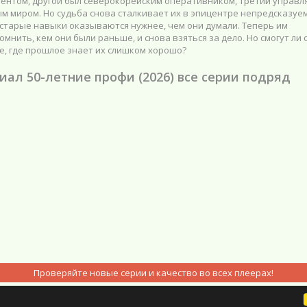
ентом, другой был северокорейским оперативником, третий управл
м миром. Но судьба снова сталкивает их в эпицентре непредсказуе
 старые навыки оказываются нужнее, чем они думали. Теперь им
омнить, кем они были раньше, и снова взяться за дело. Но смогут ли 
е, где прошлое знает их слишком хорошо?
иал 50-летние профи (2026) все серии подряд
Проверяйте новые серии и качество во всех плеерах!