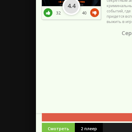
секретным аг
4.4
криминальны
событий, где
32
40
придется всп
выжить в игр
Сер
Смотреть
2 плеер