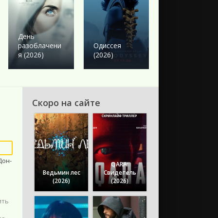
Боевик
Твое сердце
День
будет
разоблачени
Одиссея
разбито
я (2026)
(2026)
(2026)
Скоро на сайте
Дон-
QARA:
Ведьмин лес
Свидетель
(2026)
(2026)
ить