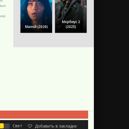
ял
мых
они
Морбиус 2
Малой (2026)
(2025)
Свет
Добавить в закладки