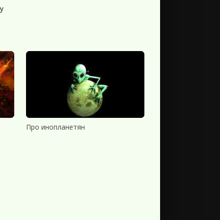
у
Про инопланетян