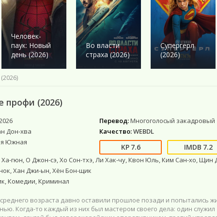
Военный
Военный
Ужасы
Ужасы
Романтика
Детектив
Детектив
Фантастика
Фантастика
Комедия
Драма
Драма
Netflix
Фэнтези
Этти
Человек-
Исторические
Исторические
Фильмы 4К
Мистика
паук: Новый
Во власти
Супергерл
Комедии
Комедия
Фильмы HD1080
Приключения
день (2026)
страха (2026)
(2026)
Криминал
Моб. видео
Фантастика
Мелодрама
Скоро в кино
(2026)
Русские
Фильмы онлайн
е профи (2026)
2026
Перевод:
Многоголосый закадровый
ан Дон-хва
Качество:
WEBDL
я Южная
7.6
7.2
Ха-гюн, О Джон-сэ, Хо Сон-тхэ, Ли Хак-чу, Квон Юль, Ким Сан-хо, Щин 
нок, Хан Джи-ын, Хён Бон-щик
ик, Комедии, Криминал
 среднего возраста давно оставили прошлое позади и попытались ж
ью. Когда-то каждый из них был мастером своего дела: один служил