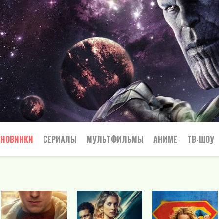
НОВИНКИ
СЕРИАЛЫ
МУЛЬТФИЛЬМЫ
АНИМЕ
ТВ-ШОУ
Криминал
Приключения
Все
Боевик
Боевики
Приключения
Семейный
Мелодрамы
Вестерн
Триллеры
Триллер
Драма