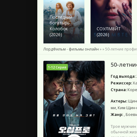
2024
2023
2022
Последний
богатырь.
2021
Колобок
СОУЛМ8ЙТ
2020
(2026)
(2026)
2019
2018
ЛордФильм - фильмы онлайн
»
» 50-летние профи 
Подборки
50-летни
1-12 Серия
Год выхода:
Режиссер:
Х
Страна:
Коре
Актеры:
Щин 
ми, Ким Щин-
Жанр:
, Боев
Трое мужчин
обычной жизн