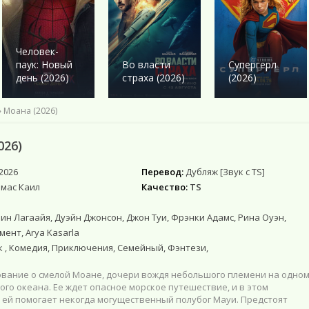
Военный
Военный
Ужасы
Ужасы
Романтика
Детектив
Детектив
Фантастика
Фантастика
Комедия
Драма
Драма
Netflix
Фэнтези
Этти
Человек-
Исторические
Исторические
Фильмы 4К
Мистика
паук: Новый
Во власти
Супергерл
Комедии
Комедия
Фильмы HD1080
Приключения
день (2026)
страха (2026)
(2026)
Криминал
Моб. видео
Фантастика
Мелодрама
Скоро в кино
» Моана (2026)
Русские
Фильмы онлайн
026)
2026
Перевод:
Дубляж [Звук с TS]
омас Каил
Качество:
TS
ин Лагаайя, Дуэйн Джонсон, Джон Туи, Фрэнки Адамс, Рина Оуэн,
ент, Arya Kasarla
 , Комедия, Приключения, Семейный, Фэнтези,
ование о смелой Моане, дочери вождя небольшого племени на одном
ого океана. Ее ждет опасное морское путешествие, и в этом
 ей помогает некогда могущественный полубог Мауи. Предстоят