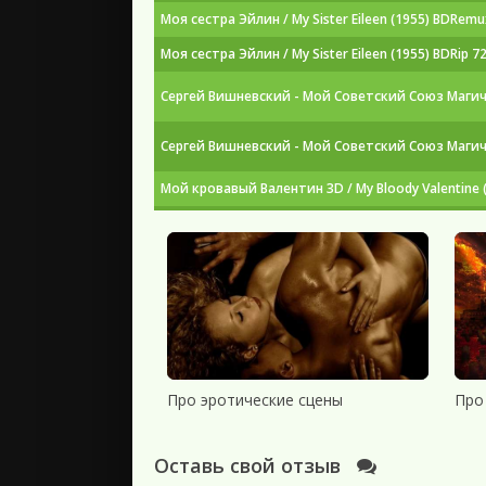
Моя сестра Эйлин / My Sister Eileen (1955) BDRemu
Моя сестра Эйлин / My Sister Eileen (1955) BDRip 72
Сергей Вишневский - Мой Советский Союз Магиче
Сергей Вишневский - Мой Советский Союз Магиче
Мой кровавый Валентин 3D / My Bloody Valentine (2
Почему мама в моей постели? / Pourquoi maman est
Почему мама в моей постели? / Pourquoi maman est
Мои сводные сёстры и мачеха не злые / Ibitte Konai
Где моё кольцо? / Операция "Глдер" (2020) WEB-
Моя мачеха - инопланетянка / My Stepmother Is an
Моя рыжая чудачка [01-04 из 04] (2025) WEB-DLRi
Про эротические сцены
Про
Cool Daddy - Мои песни обо всём в ритме шансон
Оставь свой отзыв