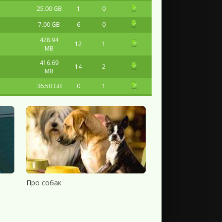
25.00 GB
1
0
7.00 GB
6
0
428.94
12
1
MB
416.69
14
2
MB
36.50 GB
0
1
6.70 GB
2
0
2.88 GB
1
0
2.82 GB
3
0
2.47 GB
1
0
2.18 GB
10
0
2.71 GB
23
3
Про собак
128.13
9
0
MB
127.10