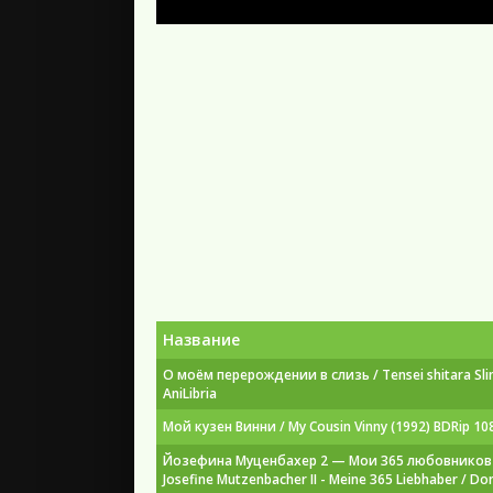
Название
О моём перерождении в слизь / Tensei shitara Slim
AniLibria
Мой кузен Винни / My Cousin Vinny (1992) BDRip 108
Йозефина Муценбахер 2 — Мои 365 любовников 
Josefine Mutzenbacher II - Meine 365 Liebhaber / Don