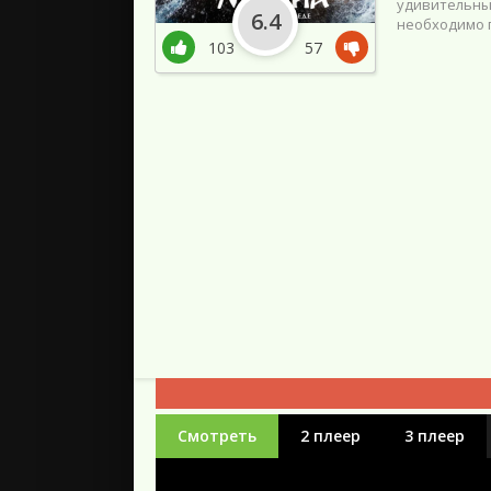
удивительны
6.4
необходимо 
103
57
Смотреть
2 плеер
3 плеер