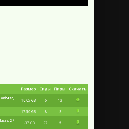
Размер
Сиды
Пиры
Скачать
AniStar,
10.05 GB
6
13
17.50 GB
8
8
асть 2 /
1.37 GB
27
5