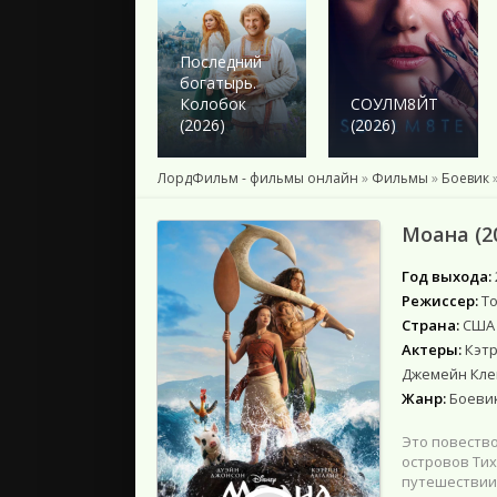
2024
2023
2022
Последний
богатырь.
2021
Колобок
СОУЛМ8ЙТ
2020
(2026)
(2026)
2019
2018
ЛордФильм - фильмы онлайн
»
Фильмы
»
Боевик
Подборки
Моана (2
Год выхода:
Режиссер:
Т
Страна:
США
Актеры:
Кэтр
Джемейн Клем
Жанр:
Боевик
Это повеств
островов Тих
путешествии