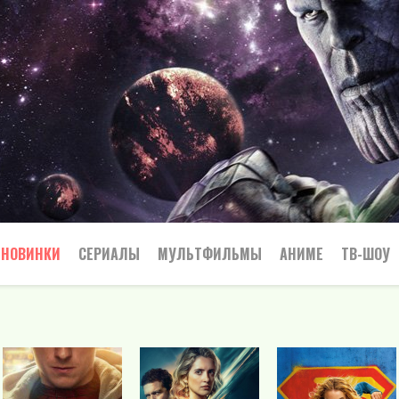
НОВИНКИ
СЕРИАЛЫ
МУЛЬТФИЛЬМЫ
АНИМЕ
ТВ-ШОУ
Криминал
Приключения
Все
Боевик
Боевики
Приключения
Семейный
Мелодрамы
Вестерн
Триллеры
Триллер
Драма