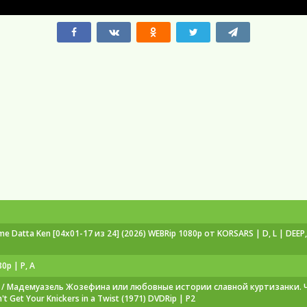
e Datta Ken [04x01-17 из 24] (2026) WEBRip 1080p от KORSARS | D, L | DEEP, 
0p | P, A
/ Мадемуазель Жозефина или любовные истории славной куртизанки. Ч
't Get Your Knickers in a Twist (1971) DVDRip | P2