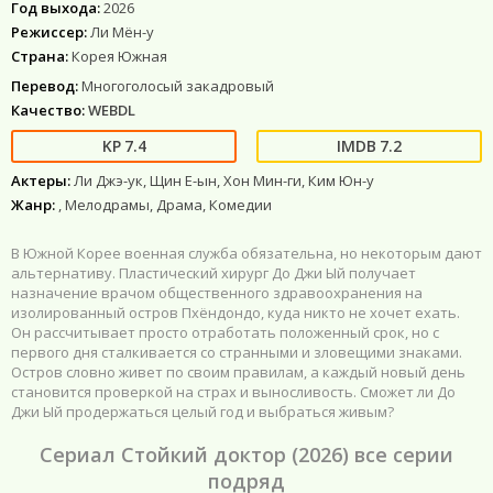
Год выхода:
2026
Режиссер:
Ли Мён-у
Страна:
Корея Южная
Перевод:
Многоголосый закадровый
Качество:
WEBDL
7.4
7.2
Актеры:
Ли Джэ-ук, Щин Е-ын, Хон Мин-ги, Ким Юн-у
Жанр:
, Мелодрамы, Драма, Комедии
В Южной Корее военная служба обязательна, но некоторым дают
альтернативу. Пластический хирург До Джи Ый получает
назначение врачом общественного здравоохранения на
изолированный остров Пхёндондо, куда никто не хочет ехать.
Он рассчитывает просто отработать положенный срок, но с
первого дня сталкивается со странными и зловещими знаками.
Остров словно живет по своим правилам, а каждый новый день
становится проверкой на страх и выносливость. Сможет ли До
Джи Ый продержаться целый год и выбраться живым?
Сериал Стойкий доктор (2026) все серии
подряд