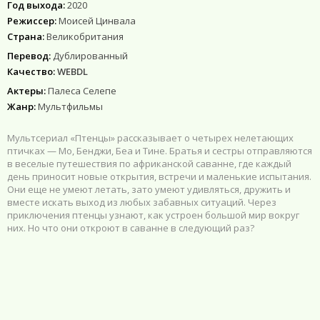
Год выхода:
2020
Режиссер:
Моисей Цинвала
Страна:
Великобритания
Перевод:
Дублированный
Качество:
WEBDL
Актеры:
Палеса Селепе
Жанр:
Мультфильмы
Мультсериал «Птенцы» рассказывает о четырех нелетающих
птичках — Мо, Бенджи, Беа и Тине. Братья и сестры отправляются
в веселые путешествия по африканской саванне, где каждый
день приносит новые открытия, встречи и маленькие испытания.
Они еще не умеют летать, зато умеют удивляться, дружить и
вместе искать выход из любых забавных ситуаций. Через
приключения птенцы узнают, как устроен большой мир вокруг
них. Но что они откроют в саванне в следующий раз?