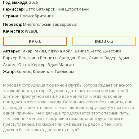
Год выхода:
2026
Режиссер:
Отто Батхёрст, Пиа Штритманн
Страна:
Великобритания
Перевод:
Многоголосый закадровый
Качество:
WEBDL
6.6
6.3
Актеры:
Тахар Рахим, Идзука Хойл, Дэниэл Беттс, Джессика
Баркер-Рен, Финн Беннетт, Джордан Лонг, Стивен Элдер, Адиль
Акрам, Юссеф Керкур, Эдди Марсан
Жанр:
Боевик, Криминал, Триллеры
Молодая сотрудница тюремной службы сопровождает опасного
заключённого, который должен дать показания против своей
элитной преступной сети. Но всё меняется, когда их конвой
попадает в жестокую засаду. Оставшись почти без защиты, они
вынуждены бежать вместе, хотя доверять друг другу у них нет ни
одной причины. Чем дальше продолжается этот опасный путь,
тем сильнее меняются их роли и сама игра между законом и
преступлением. Но сможет ли она выжить рядом с тем, кого
должна была только доставить в суд?