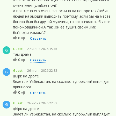
очень меня улыбает он?.
А вот жена его очень заносчива на поворотах.Любит
людей на эмоции выводить,поэтому ,если бы на месте
Янгера был бы другой мужчина,то закончилось бы все
поножовщинной.А так ,он её тушит,своим ,как
бы"пофигизмом".?
0
Ответить
Guest
27 июня 2026 15:45
G
там драма
0
Ответить
Guest
26 июня 2026 22:33
G
цЫрк на дроте
Знает ли Узбекистан, на сколько тупорылый выглядит
принцесса
0
Ответить
Guest
26 июня 2026 22:33
G
цЫрк на дроте
Знает ли Узбекистан, на сколько тупорылый выглядит