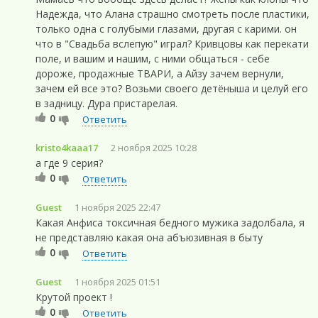
Надежда, что Алана страшно смотреть после пластики,
только одна с голубыми глазами, другая с карими. он
что в "Свадьба вслепую" играл? Кривцовы как перекати
поле, и вашим и нашим, с ними общаться - себе
дороже, продажные ТВАРИ, а Айзу зачем вернули,
зачем ей все это? Возьми своего детёныша и целуй его
в задницу. Дура пристарелая.
0
Ответить
kristo4kaaa17
2 ноября 2025 10:28
а где 9 серия?
0
Ответить
Guest
1 ноября 2025 22:47
Какая Анфиса токсичная бедного мужика задолбала, я
не представляю какая она абъюзивная в быту
0
Ответить
Guest
1 ноября 2025 01:51
Крутой проект !
0
Ответить