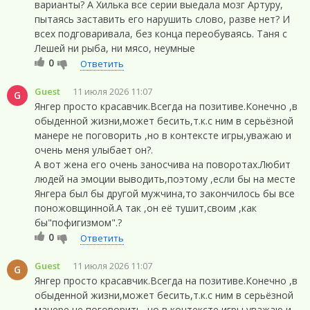
варианты? А Хилька все серии выедала мозг Артуру,
пытаясь заставить его нарушить слово, разве нет? И
всех подговаривала, без конца переобуваясь. Таня с
Лешей ни рыба, ни мясо, неумные
0
Ответить
Guest
11 июля 2026 11:07
G
Янгер просто красавчик.Всегда на позитиве.Конечно ,в
обыденной жизни,может бесить,т.к.с ним в серьёзной
манере не поговорить ,но в контексте игры,уважаю и
очень меня улыбает он?.
А вот жена его очень заносчива на поворотах.Любит
людей на эмоции выводить,поэтому ,если бы на месте
Янгера был бы другой мужчина,то закончилось бы все
поножовщинной.А так ,он её тушит,своим ,как
бы"пофигизмом".?
0
Ответить
Guest
11 июля 2026 11:07
G
Янгер просто красавчик.Всегда на позитиве.Конечно ,в
обыденной жизни,может бесить,т.к.с ним в серьёзной
манере не поговорить ,но в контексте игры,уважаю и