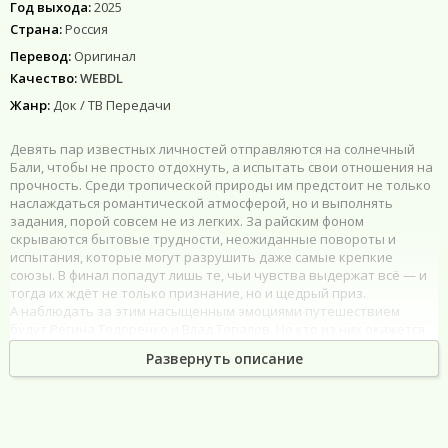
Год выхода:
2025
Страна:
Россия
Перевод:
Оригинал
Качество:
WEBDL
Жанр:
Док / ТВ Передачи
Девять пар известных личностей отправляются на солнечный
Бали, чтобы не просто отдохнуть, а испытать свои отношения на
прочность. Среди тропической природы им предстоит не только
наслаждаться романтической атмосферой, но и выполнять
задания, порой совсем не из легких. За райским фоном
скрываются бытовые трудности, неожиданные повороты и
испытания, которые могут разрушить даже самые крепкие
союзы. В финал попадут лишь те, чьи чувства выдержат всё — и
тогда их ждёт не только признание, но и щедрый приз.
А наблюдать за этим насыщенным эмоциями путешествием
будут Регина Тодоренко и Влад Топалов. Но кто из них окажется
сильнее — любовь или испытания?
Развернуть описание
Шоу Ставка на любовь 2 Сезон 1-10 Серия
2026. Финал