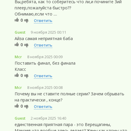
Вы,ребята, как то соберитесь что ли,и почините 3ий
плеер,пожалуйста быстро??
Обнимаю,если что ....
0
Ответить
Guest
9 ноября 2025 00:11
Айза самая неприятная баба
0
Ответить
Mcr
8 ноября 2025 00:09
Поставить финал, без финала
Класс
0
Ответить
Mcr
8 ноября 2025 00:08
Почему вы не ставите полные серии? Зачем обрывать
на практически , конце?
0
Ответить
Guest
2 ноября 2025 16:40
единственная приятная пара - это Верещагины,
Мамаев что вообще здесь делает? Жены как клоны что