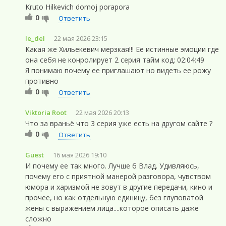
Kruto Hilkevich domoj porapora
0
Ответить
le_del
22 мая 2026 23:15
Какая же Хильекевич мерзкая!!! Ее истинные эмоции где
она себя не конролирует 2 серия тайм код: 02:04:49
Я понимаю почему ее приглашают но видеть ее рожу
противно
0
Ответить
Viktoria Root
22 мая 2026 20:13
Что за враньё что 3 серия уже есть на другом сайте ?
0
Ответить
Guest
16 мая 2026 19:10
И почему ее так много. Лучше б Влад. Удивляюсь,
почему его с приятной манерой разговора, чувством
юмора и харизмой не зовут в другие передачи, кино и
прочее, но как отдельную единицу, без глуповатой
жены с выражением лица....которое описать даже
сложно