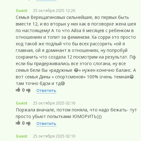
Guest
25 октября 2025 12:26
Семья Верещагиновых сильнейшие, во первых быть
вместе 12, и во вторых у них как в поговорке жена шея
по настоящему! А то что Айза 6 месяцев с ребенком в
отношениях и топит за феминизм. Ха сорри это просто
ход такой же подлый что бы всех рассорить «ой я
главная, ой я доминант в отношениях, ну попробуй
сохранить что создала 12 посмотрим на результат. Пф
если бы придерживались все этого слогана, ну все
семья бели бы «радужные 😂» нужен конечно баланс. А
вот семья Дины « спортсменов» 100% очень темная😁
там точно бдсм и тд😅
0
Ответить
Guest
25 октября 2025 02:16
Поржала вначале, потом поняла, что надо бежать- тут
просто убьют попытками ЮМОРИТЬ)))
0
Ответить
Guest
25 октября 2025 02:10