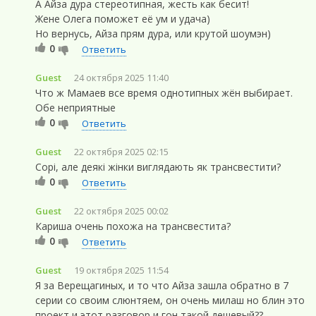
A Айза дура стереотипная, жесть как бесит!
Жене Олега поможет её ум и удача)
Но вернусь, Айза прям дура, или крутой шоумэн)
0
Ответить
Guest
24 октября 2025 11:40
Что ж Мамаев все время однотипных жён выбирает.
Обе неприятные
0
Ответить
Guest
22 октября 2025 02:15
Сорі, але деякі жінки виглядають як трансвестити?
0
Ответить
Guest
22 октября 2025 00:02
Кариша очень похожа на трансвестита?
0
Ответить
Guest
19 октября 2025 11:54
Я за Верещагиных, и то что Айза зашла обратно в 7
серии со своим слюнтяем, он очень милаш но блин это
проект и этот разговор и гон такой дешевый??