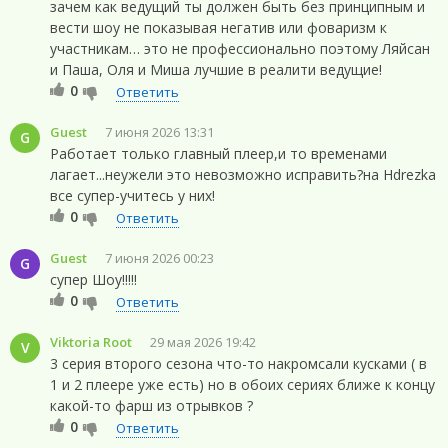
зачем как ведущий ты должен быть без принципным и
вести шоу не показывая негатив или фоваризм к
участникам… это не профессионально поэтому Ляйсан
и Паша, Оля и Миша лучшие в реалити ведущие!
0
Ответить
Guest
7 июня 2026 13:31
G
Работает только главный плеер,и то временами
лагает...неужели это невозможно исправить?на Hdrezka
все супер-учитесь у них!
0
Ответить
Guest
7 июня 2026 00:23
G
супер Шоу!!!!!
0
Ответить
Viktoria Root
29 мая 2026 19:42
V
3 серия второго сезона что-то накромсали кусками ( в
1 и 2 плеере уже есть) но в обоих сериях ближе к концу
какой-то фарш из отрывков ?
0
Ответить