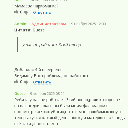
Мамаева наркоманка?
0
Ответить
Admin
Администраторы
9 ноября 2025 12:00
Цитата: Guest
у вас не работает 3тий плеер
Добавили 4-й плеер еще.
Видимо у Вас проблема, он работает
0
Ответить
Guest
9 ноября 2025 08:21
Ребята,у вас не работает 3тий плеер,ради которого я
на вас подписалась вы были моим флагманом в
просмотре асяких убогих,но так мною любимых шоу...п
теперь..сукс,я каждый день захожу и матерюсь, а я ведь
всё таки девочка...есть