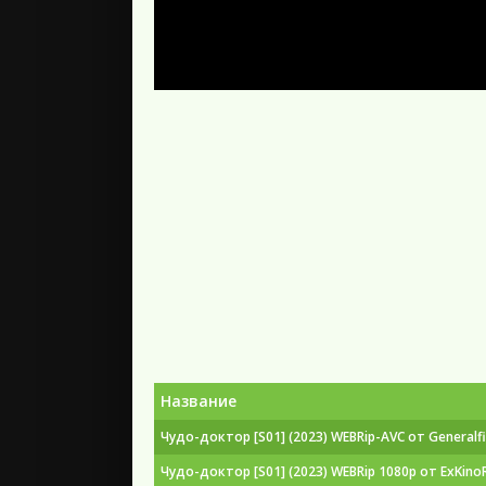
Название
Чудо-доктор [S01] (2023) WEBRip-AVC от Generalfi
Чудо-доктор [S01] (2023) WEBRip 1080p от ExKino