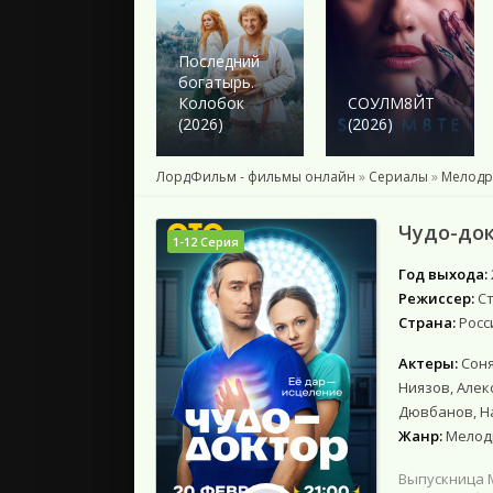
2024
2023
2022
Последний
богатырь.
2021
Колобок
СОУЛМ8ЙТ
2020
(2026)
(2026)
2019
2018
ЛордФильм - фильмы онлайн
»
Сериалы
»
Мелод
Подборки
Чудо-док
1-12 Серия
Год выхода:
Режиссер:
С
Страна:
Росс
Актеры:
Соня
Ниязов, Алек
Дювбанов, Н
Жанр:
Мелод
Выпускница 