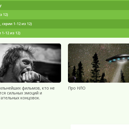
y
з 12)
, серии 1-12 из 12)
 1-12 из 12)
сильнейших фильмов, кто не
Про НЛО
тся сильных эмоций и
гательных концовок.