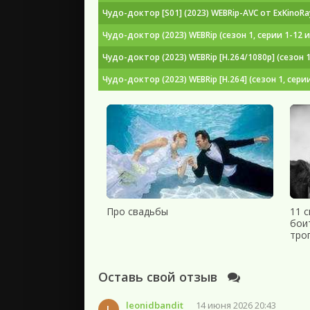
Чудо-доктор [S01] (2023) WEBRip-AVC от ExKinoRa
Чудо-доктор (2023) WEBRip (сезон 1, серии 1-12 и
Чудо-доктор (2023) WEBRip [H.264/1080p] (сезон 1
Чудо-доктор (2023) WEBRip [H.264] (сезон 1, серии
Про свадьбы
11 
бои
тро
Оставь свой отзыв
leonidbandit
14 июня 2026 20:43
L