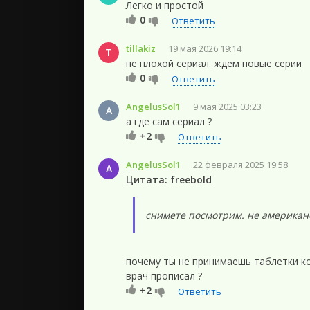
Легко и простой
0
Ответить
tillakiz
19 мая 2026 19:14
T
не плохой сериал. ждем новые серии
0
Ответить
AngelusSol1
9 мая 2025 03:23
A
а где сам сериал ?
+2
Ответить
AngelusSol1
22 февраля 2025 19:58
A
Цитата: freebold
снимете посмотрим. не американ
почему ты не принимаешь таблетки к
врач прописал ?
+2
Ответить