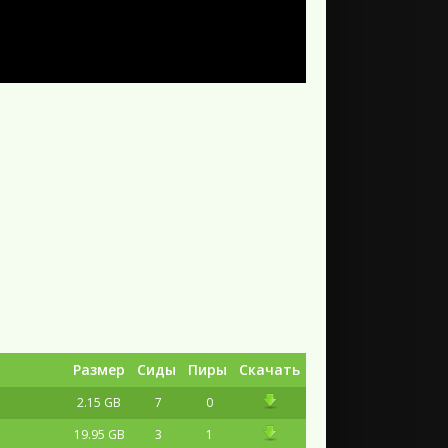
Размер
Сиды
Пиры
Скачать
2.15 GB
7
0
19.95 GB
3
1