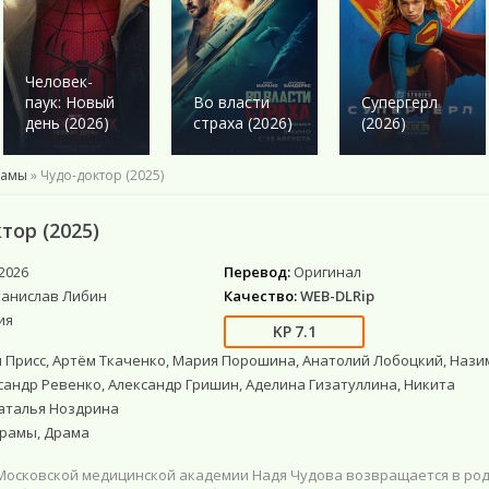
Военный
Военный
Ужасы
Ужасы
Романтика
Детектив
Детектив
Фантастика
Фантастика
Комедия
Драма
Драма
Netflix
Фэнтези
Этти
Человек-
Исторические
Исторические
Фильмы 4К
Мистика
паук: Новый
Во власти
Супергерл
Комедии
Комедия
Фильмы HD1080
Приключения
день (2026)
страха (2026)
(2026)
Криминал
Моб. видео
Фантастика
Мелодрама
Скоро в кино
рамы
» Чудо-доктор (2025)
Русские
Фильмы онлайн
тор (2025)
2026
Перевод:
Оригинал
танислав Либин
Качество:
WEB-DLRip
ия
7.1
 Присс, Артём Ткаченко, Мария Порошина, Анатолий Лобоцкий, Нази
сандр Ревенко, Александр Гришин, Аделина Гизатуллина, Никита
аталья Ноздрина
рамы, Драма
Московской медицинской академии Надя Чудова возвращается в ро