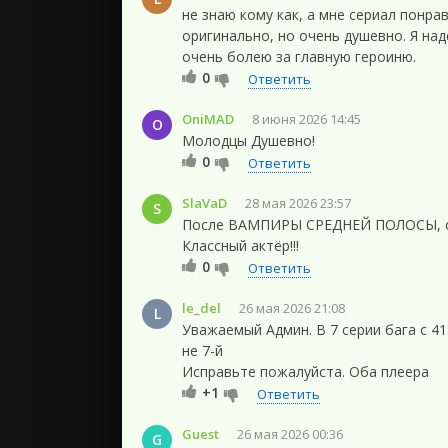
не знаю кому как, а мне сериал понра
оригинально, но очень душевно. Я над
очень болею за главную героиню.
0
Ответить
OniMAD
8 июня 2026 14:45
O
Молодцы Душевно!
0
Ответить
SlaVaD
28 мая 2026 23:57
S
После ВАМПИРЫ СРЕДНЕЙ ПОЛОСЫ, о
Классный актёр!!!
0
Ответить
le_del
26 мая 2026 21:08
L
Уважаемый Админ. В 7 серии бага с 41
не 7-й
Исправьте пожалуйста. Оба плеера
+1
Ответить
Guest
26 мая 2026 00:36
G