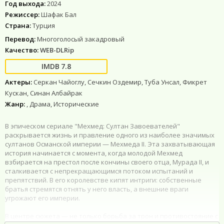
Год выхода:
2024
Режиссер:
Шафак Бал
Страна:
Турция
Перевод:
Многоголосый закадровый
Качество:
WEB-DLRip
7.8
Актеры:
Серкан Чайоглу, Сечкин Оздемир, Туба Унсал, Фикрет
Кускан, Синан Албайрак
Жанр:
, Драма, Исторические
В эпическом сериале "Мехмед: Султан Завоевателей"
раскрывается жизнь и правление одного из наиболее значимых
султанов Османской империи — Мехмеда II. Эта захватывающая
история начинается с момента, когда молодой Мехмед
взбирается на престол после кончины своего отца, Мурада II, и
сталкивается с непрекращающимся потоком испытаний и
препятствий. В его королевстве кипят интриги: собственные
братья стремятся отнять у него власть, а внешние враги
угрожают его империи.
В центре сюжета — не только борьба за трон и противостояние с