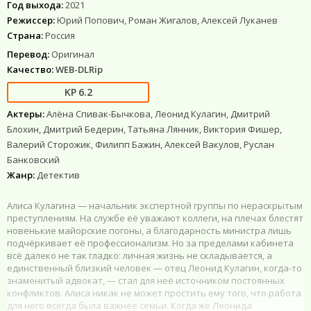
Год выхода:
2021
Режиссер:
Юрий Попович, Роман Жигалов, Алексей Луканев
Страна:
Россия
Перевод:
Оригинал
Качество:
WEB-DLRip
6.2
Актеры:
Алёна Спивак-Бычкова, Леонид Кулагин, Дмитрий
Блохин, Дмитрий Бедерин, Татьяна Лянник, Виктория Фишер,
Валерий Сторожик, Филипп Бажин, Алексей Вакулов, Руслан
Банковский
Жанр:
Детектив
Алиса Кулагина — начальник экспертной группы по нераскрытым
преступлениям. На службе её уважают коллеги, на плечах блестят
новенькие майорские погоны, а благодарность министра лишь
подчёркивает её профессионализм. Но за пределами кабинета
всё далеко не так гладко: личная жизнь не складывается, а
единственный близкий человек — отец Леонид Кулагин, когда-то
знаменитый адвокат, — стал для неё источником постоянных
конфликтов. Алиса никак не может простить ему того, что работа
для него всегда была важнее семьи. Когда же Леонида