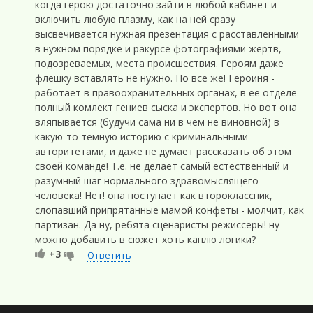
когда герою достаточно зайти в любой кабинет и
включить любую плазму, как на ней сразу
высвечивается нужная презентация с расставленными
в нужном порядке и ракурсе фотографиями жертв,
подозреваемых, места происшествия. Героям даже
флешку вставлять не нужно. Но все же! Героиня -
работает в правоохранительных органах, в ее отделе
полный комлект гениев сыска и экспертов. Но вот она
вляпывается (будучи сама ни в чем не виновной) в
какую-то темную историю с криминальными
авторитетами, и даже не думает рассказать об этом
своей команде! Т.е. не делает самый естественный и
разумный шаг нормального здравомыслящего
человека! Нет! она поступает как второклассник,
слопавший припрятанные мамой конфеты - молчит, как
партизан. Да ну, ребята сценаристы-режиссеры! ну
можно добавить в сюжет хоть каплю логики?
+3
Ответить