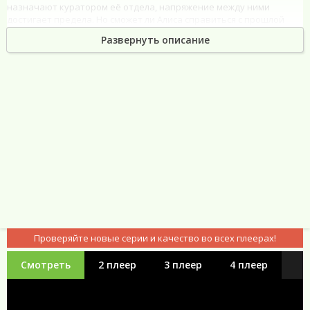
назначают куратором её отдела, напряжение между ними
достигает предела. Но сможет ли Алиса справиться с прошлой
обидой, когда работа и личные счёты переплетаются самым
Развернуть описание
неожиданным образом?
Сериал Кулагины (1-3 Сезон) новые серии
Проверяйте новые серии и качество во всех плеерах!
Смотреть
2 плеер
3 плеер
4 плеер