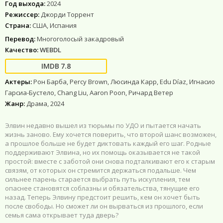
Год выхода:
2024
Режиссер:
Джорди Торрент
Страна:
США, Испания
Перевод:
Многоголосый закадровый
Качество:
WEBDL
7.8
Актеры:
Рон Барба, Percy Brown, Люсинда Карр, Edu Díaz, Игнасио
Гарсиа-Бустело, Chang Liu, Aaron Poon, Ричард Ветер
Жанр:
Драма, 2024
Элвин недавно вышел из тюрьмы по УДО и пытается начать
жизнь заново. Ему хочется поверить, что второй шанс возможен,
а прошлое больше не будет диктовать каждый его шаг. Родные
поддерживают Элвина, но их помощь оказывается не такой
простой: вместе с заботой они снова подталкивают его к старым
связям, от которых он стремится держаться подальше. Чем
сильнее парень старается выбрать путь искупления, тем
опаснее становятся соблазны и обязательства, тянущие его
назад. Теперь Элвину предстоит решить, кем он хочет быть
после свободы. Но сможет ли он вырваться из прошлого, если
семья сама открывает туда дверь?