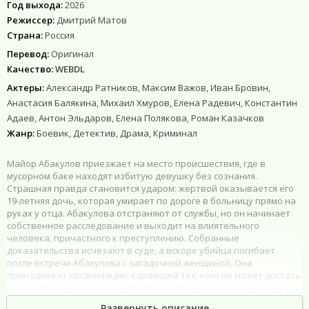
Год выхода:
2026
Режиссер:
Дмитрий Матов
Страна:
Россия
Перевод:
Оригинал
Качество:
WEBDL
Актеры:
Александр Ратников, Максим Важов, Иван Бровин,
Анастасия Балякина, Михаил Хмуров, Елена Радевич, Константин
Адаев, Антон Эльдаров, Елена Полякова, Роман Казачков
Жанр:
Боевик, Детектив, Драма, Криминал
Майор Абакулов приезжает на место происшествия, где в
мусорном баке находят избитую девушку без сознания.
Страшная правда становится ударом: жертвой оказывается его
19-летняя дочь, которая умирает по дороге в больницу прямо на
руках у отца. Абакулова отстраняют от службы, но он начинает
собственное расследование и выходит на влиятельного
человека, причастного к преступлению. Собранные
доказательства исчезают в суде, а вскоре убийца погибает
после встречи Абакулова с загадочной женщиной. Она
принадлежит организации, карающей тех, кого не может достать
закон. Но зачем майор внедряется к ним, если уже знает цену их
правосудию?
Развернуть описание