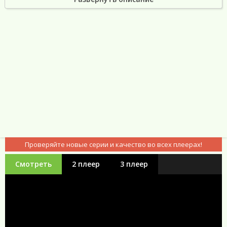
Сериал Вне закона (2026) все серии подряд
Проверяйте новые серии и качество во всех плеерах!
Смотреть
2 плеер
3 плеер