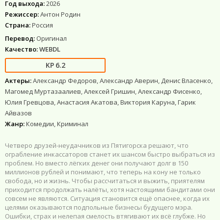
Год выхода:
2026
Режиссер:
Антон Родин
Страна:
Россия
Перевод:
Оригинал
Качество:
WEBDL
6.2
Актеры:
Александр Федоров, Александр Аверин, Денис Власенко,
Магомед Муртазаалиев, Алексей Гришин, Александр Фисенко,
Юлия Гревцова, Анастасия Акатова, Виктория Каруна, Гарик
Айвазов
Жанр:
Комедии, Криминал
Четверо друзей-неудачников из Пятигорска решают, что
ограбление инкассаторов станет их шансом быстро выбраться из
проблем. Но вместо лёгких денег они получают долг в 150
миллионов рублей и понимают, что теперь на кону не только
свобода, но и жизнь. Чтобы рассчитаться и выжить, приятелям
приходится продолжать налёты, хотя настоящими бандитами они
совсем не являются. Ситуация становится ещё опаснее, когда их
целями оказываются подпольные бизнесы будущего мэра.
Ошибки, страх и нелепая смелость втягивают их всё глубже. Но