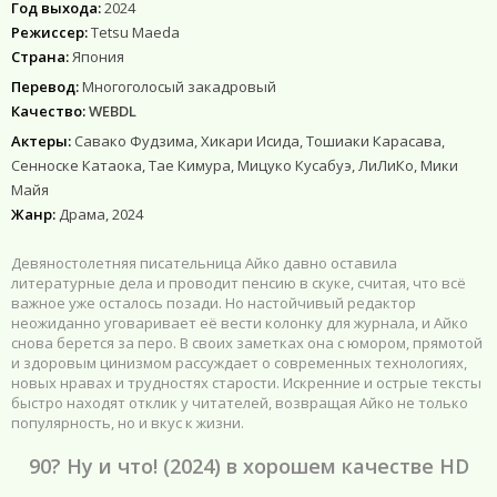
Год выхода:
2024
Режиссер:
Tetsu Maeda
Страна:
Япония
Перевод:
Многоголосый закадровый
Качество:
WEBDL
Актеры:
Савако Фудзима, Хикари Исида, Тошиаки Карасава,
Сенноске Катаока, Тае Кимура, Мицуко Кусабуэ, ЛиЛиКо, Мики
Майя
Жанр:
Драма, 2024
Девяностолетняя писательница Айко давно оставила
литературные дела и проводит пенсию в скуке, считая, что всё
важное уже осталось позади. Но настойчивый редактор
неожиданно уговаривает её вести колонку для журнала, и Айко
снова берется за перо. В своих заметках она с юмором, прямотой
и здоровым цинизмом рассуждает о современных технологиях,
новых нравах и трудностях старости. Искренние и острые тексты
быстро находят отклик у читателей, возвращая Айко не только
популярность, но и вкус к жизни.
90? Ну и что! (2024) в хорошем качестве HD