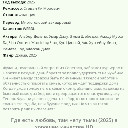
Год выхода:
2025
Режиссер:
Стеван Ли Мраович
Страна:
Франция
Перевод:
Многоголосый закадровый
Качество:
WEBDL
Актеры:
Альбер Дельпи, Умар Диау, Эмма Шебедра, Амаду Мусса
Ба, Чэн Сяосин, Жан-Клод Чан, Кун Цинвэй, Аль Хуссейну Диав,
Рамата Соу, Алассан Диав
Жанр:
Драма, 2025
Фулани, нелегальный мигрант из Сенегала, работает курьером в
Париже и каждый день борется за право удержаться на чужбине.
Он живет между страхом быть пойманным, тяжелой работой и
обязанностью помогать семье, которая ждет поддержки дома.
Когда нужда толкает его к связи с контрабандистами, надежда на
быстрый выход из бедности превращается в опасную ловушку.
Теперь Фулани должен сделать выбор, от которого зависит не
только его судьба, но и будущее родных. Но что он готов
потерять ради их спасения?
Где есть любовь, там нету тьмы (2025) в
хорошем качестве HD