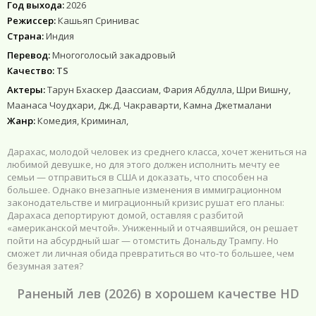
Год выхода:
2026
Режиссер:
Кашьяп Сринивас
Страна:
Индия
Перевод:
Многоголосый закадровый
Качество:
TS
Актеры:
Тарун Бхаскер Даассиам, Фария Абдулла, Шри Вишну,
Маанаса Чоудхари, Дж.Д. Чакраварти, Камна Джетмалани
Жанр:
Комедия, Криминал,
Дарахас, молодой человек из среднего класса, хочет жениться на
любимой девушке, но для этого должен исполнить мечту ее
семьи — отправиться в США и доказать, что способен на
большее. Однако внезапные изменения в иммиграционном
законодательстве и миграционный кризис рушат его планы:
Дарахаса депортируют домой, оставляя с разбитой
«американской мечтой». Униженный и отчаявшийся, он решает
пойти на абсурдный шаг — отомстить Дональду Трампу. Но
сможет ли личная обида превратиться во что-то большее, чем
безумная затея?
Раненый лев (2026) в хорошем качестве HD