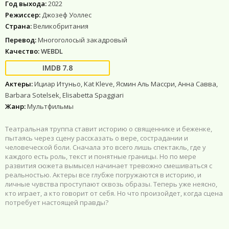
Год выхода:
2022
Режиссер:
Джозеф Уоллес
Страна:
Великобритания
Перевод:
Многоголосый закадровый
Качество:
WEBDL
7.8
Актеры:
Ициар Итуньо, Kat Kleve, Ясмин Аль Массри, Анна Савва,
Barbara Sotelsek, Elisabetta Spaggiari
Жанр:
Мультфильмы
Театральная труппа ставит историю о священнике и беженке,
пытаясь через сцену рассказать о вере, сострадании и
человеческой боли. Сначала это всего лишь спектакль, где у
каждого есть роль, текст и понятные границы. Но по мере
развития сюжета вымысел начинает тревожно смешиваться с
реальностью. Актеры все глубже погружаются в историю, и
личные чувства проступают сквозь образы. Теперь уже неясно,
кто играет, а кто говорит от себя. Но что произойдет, когда сцена
потребует настоящей правды?