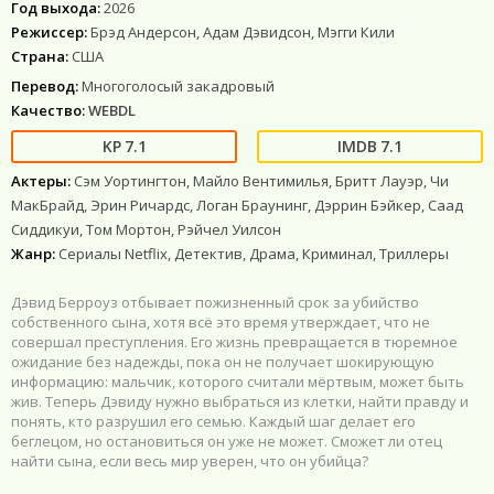
Год выхода:
2026
Режиссер:
Брэд Андерсон, Адам Дэвидсон, Мэгги Кили
Страна:
США
Перевод:
Многоголосый закадровый
Качество:
WEBDL
7.1
7.1
Актеры:
Сэм Уортингтон, Майло Вентимилья, Бритт Лауэр, Чи
МакБрайд, Эрин Ричардс, Логан Браунинг, Дэррин Бэйкер, Саад
Сиддикуи, Том Мортон, Рэйчел Уилсон
Жанр:
Сериалы Netflix, Детектив, Драма, Криминал, Триллеры
Дэвид Берроуз отбывает пожизненный срок за убийство
собственного сына, хотя всё это время утверждает, что не
совершал преступления. Его жизнь превращается в тюремное
ожидание без надежды, пока он не получает шокирующую
информацию: мальчик, которого считали мёртвым, может быть
жив. Теперь Дэвиду нужно выбраться из клетки, найти правду и
понять, кто разрушил его семью. Каждый шаг делает его
беглецом, но остановиться он уже не может. Сможет ли отец
найти сына, если весь мир уверен, что он убийца?