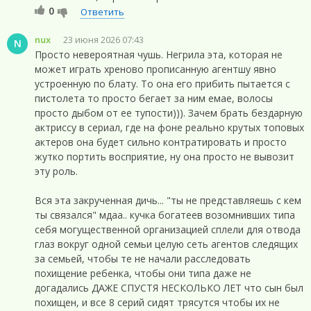
0
Ответить
nux
23 июня 2026 07:43
N
Просто невероятная чушь. Негрила эта, которая не
может играть хреново прописанную агентшу явно
устроенную по блату. То она его прибить пытается с
пистолета то просто бегает за ним емае, волосы
просто дыбом от ее тупости))). Зачем брать бездарную
актриссу в сериал, где на фоне реально крутых топовых
актеров она будет сильно контратировать и просто
жутко портить восприятие, ну она просто не вывозит
эту роль.
Вся эта закрученная дичь... "ты не представляешь с кем
ты связался" мдаа.. кучка богатеев возомнивших типа
себя могущественной организацией сплели для отвода
глаз вокруг одной семьи целую сеть агентов следящих
за семьей, чтобы те не начали расследовать
похищение ребенка, чтобы они типа даже не
догадались ДАЖЕ СПУСТЯ НЕСКОЛЬКО ЛЕТ что сын был
похищен, и все 8 серий сидят трясутся чтобы их не