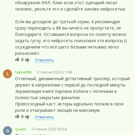
обнаружили ФБР, блин если этот сценарий писал
человек, увольте его и сделайте заново нейросетью.
Если вы досидели до третьей серии, я рекомендую
сразу переходить к 8й вы ничего не пропустите, не
благодарите. Оставшиеся вопросы по сюжету можно
задать гуглу, его нейросеть поисковая эти вопросы (с
осуждением что все шито белыми нитками) легко
разъясняет.
0
Ответить
laska008
21 июня 2026 21:48
L
Отличный, динамичный детективный триллер, который
держит в напряжении с первой до последней минуты.
Экранизация книги Харлана Кобена с логичным и
полностью закрытым финалом.
Превосходный каст: актеры идеально попали в свои
роли и отыгрывают эмоции на максимум.
0
Ответить
Guest
21 июня 2026 00:54
G