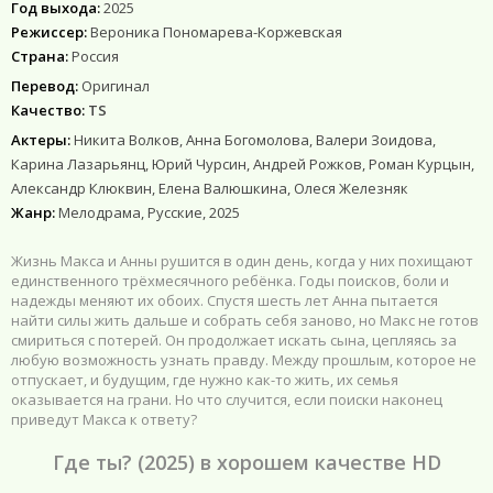
Год выхода:
2025
Режиссер:
Вероника Пономарева-Коржевская
Страна:
Россия
Перевод:
Оригинал
Качество:
TS
Актеры:
Никита Волков, Анна Богомолова, Валери Зоидова,
Карина Лазарьянц, Юрий Чурсин, Андрей Рожков, Роман Курцын,
Александр Клюквин, Елена Валюшкина, Олеся Железняк
Жанр:
Мелодрама, Русские, 2025
Жизнь Макса и Анны рушится в один день, когда у них похищают
единственного трёхмесячного ребёнка. Годы поисков, боли и
надежды меняют их обоих. Спустя шесть лет Анна пытается
найти силы жить дальше и собрать себя заново, но Макс не готов
смириться с потерей. Он продолжает искать сына, цепляясь за
любую возможность узнать правду. Между прошлым, которое не
отпускает, и будущим, где нужно как-то жить, их семья
оказывается на грани. Но что случится, если поиски наконец
приведут Макса к ответу?
Где ты? (2025) в хорошем качестве HD