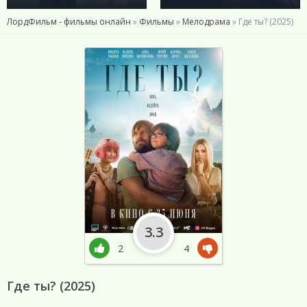
ЛордФильм - фильмы онлайн
»
Фильмы
»
Мелодрама
» Где ты? (2025)
3.3
2
4
Где ты? (2025)