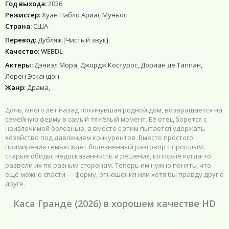
Год выхода:
2026
Режиссер:
Хуан Пабло Ариас Муньос
Страна:
США
Перевод:
Дубляж [Чистый звук]
Качество:
WEBDL
Актеры:
Дэниэл Мора, Джордж Костурос, Дориан де Таппан,
Лорен Эскандон
Жанр:
Драма,
Дочь, много лет назад покинувшая родной дом, возвращается на
семейную ферму в самый тяжёлый момент. Её отец борется с
неизлечимой болезнью, а вместе с этим пытается удержать
хозяйство под давлением конкурентов. Вместо простого
примирения семью ждёт болезненный разговор с прошлым:
старые обиды, недосказанность и решения, которые когда-то
развели их по разным сторонам. Теперь им нужно понять, что
ещё можно спасти — ферму, отношения или хотя бы правду друг о
друге.
Каса Гранде (2026) в хорошем качестве HD