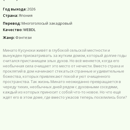
Год выхода:
2026
Страна:
Япония
Перевод:
Многоголосый закадровый
Качество:
WEBDL
Жанр:
Фэнтези
Минато Кусуноки живёт в глубокой сельской местности и
вынужден присматривать за жутким домом, который долгие годы
считался пристанищем злых духов. Но всё меняется, когда его
необычная сила очищает это место от нечисти. Вместо страха и
проклятий в дом начинают стекаться странные и удивительные
божества, которых привлекают покой и уют очищенного
пространства. Так жизнь Минато неожиданно превращается в
череду тихих, необычных дней рядом с духовными соседями,
каждый из которых приносит с собой что-то новое. Но что ещё
ждёт его в этом доме, где вместо ужасов теперь поселились боги?