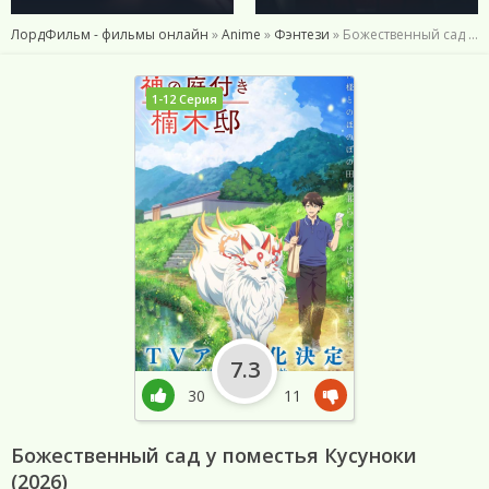
ЛордФильм - фильмы онлайн
»
Anime
»
Фэнтези
» Божественный сад у поместья Кусуноки (2026)
1-12 Серия
7.3
30
11
Божественный сад у поместья Кусуноки
(2026)