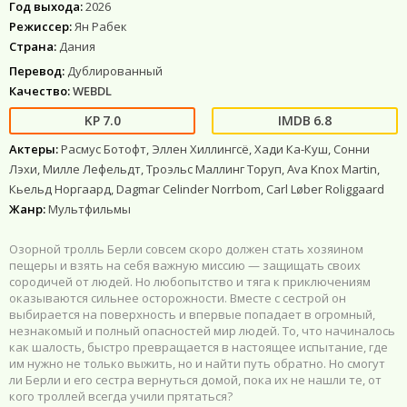
Год выхода:
2026
Режиссер:
Ян Рабек
Страна:
Дания
Перевод:
Дублированный
Качество:
WEBDL
7.0
6.8
Актеры:
Расмус Ботофт, Эллен Хиллингсё, Хади Ка-Куш, Сонни
Лэхи, Милле Лефельдт, Троэльс Маллинг Торуп, Ava Knox Martin,
Кьельд Норгаард, Dagmar Celinder Norrbom, Carl Løber Roliggaard
Жанр:
Мультфильмы
Озорной тролль Берли совсем скоро должен стать хозяином
пещеры и взять на себя важную миссию — защищать своих
сородичей от людей. Но любопытство и тяга к приключениям
оказываются сильнее осторожности. Вместе с сестрой он
выбирается на поверхность и впервые попадает в огромный,
незнакомый и полный опасностей мир людей. То, что начиналось
как шалость, быстро превращается в настоящее испытание, где
им нужно не только выжить, но и найти путь обратно. Но смогут
ли Берли и его сестра вернуться домой, пока их не нашли те, от
кого троллей всегда учили прятаться?