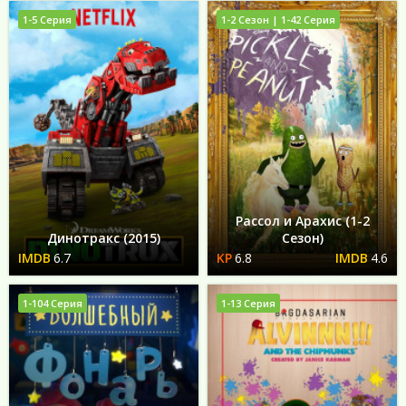
1-5 Серия
1-2 Сезон | 1-42 Серия
Рассол и Арахис (1-2
Динотракс (2015)
Сезон)
6.7
6.8
4.6
1-104 Серия
1-13 Серия