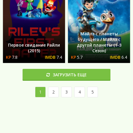
Майлз с планеты
будущего / Майлз с
Первое свидание Райли
другой планеты (1-3
(2015)
Сезон)
7.8
7.4
5.7
6.4
ЗАГРУЗИТЬ ЕЩЕ
1
2
3
4
5