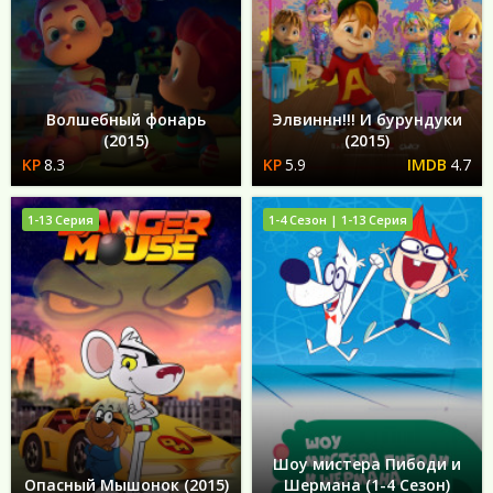
Волшебный фонарь
Элвиннн!!! И бурундуки
(2015)
(2015)
8.3
5.9
4.7
1-13 Серия
1-4 Сезон | 1-13 Серия
Шоу мистера Пибоди и
Опасный Мышонок (2015)
Шермана (1-4 Сезон)