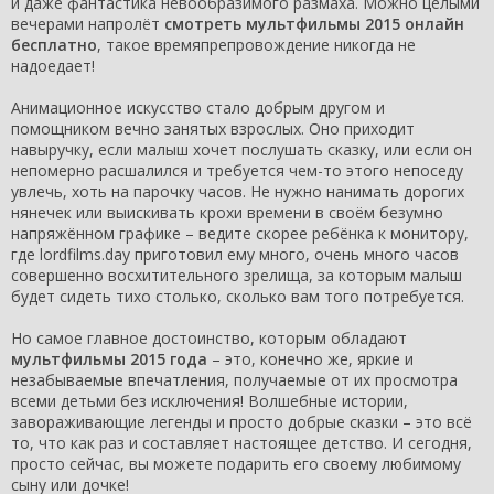
и даже фантастика невообразимого размаха. Можно целыми
вечерами напролёт
смотреть мультфильмы 2015 онлайн
бесплатно
, такое времяпрепровождение никогда не
надоедает!
Анимационное искусство стало добрым другом и
помощником вечно занятых взрослых. Оно приходит
навыручку, если малыш хочет послушать сказку, или если он
непомерно расшалился и требуется чем-то этого непоседу
увлечь, хоть на парочку часов. Не нужно нанимать дорогих
нянечек или выискивать крохи времени в своём безумно
напряжённом графике – ведите скорее ребёнка к монитору,
где lordfilms.day приготовил ему много, очень много часов
совершенно восхитительного зрелища, за которым малыш
будет сидеть тихо столько, сколько вам того потребуется.
Но самое главное достоинство, которым обладают
мультфильмы 2015 года
– это, конечно же, яркие и
незабываемые впечатления, получаемые от их просмотра
всеми детьми без исключения! Волшебные истории,
завораживающие легенды и просто добрые сказки – это всё
то, что как раз и составляет настоящее детство. И сегодня,
просто сейчас, вы можете подарить его своему любимому
сыну или дочке!