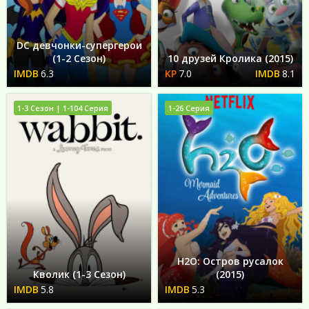
DC девчонки-супергерои
(1-2 Сезон)
10 друзей Кролика (2015)
6.3
7.0
8.1
1-3 Сезон | 1-104 Серия
1-26 Серия
H2O: Остров русалок
Кволик (1-3 Сезон)
(2015)
5.8
5.3