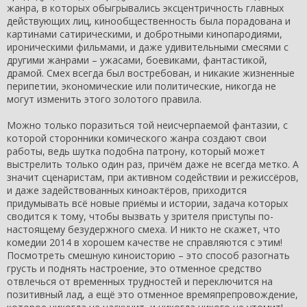
жанра, в которых обыгрывались эксцентричность главных
действующих лиц, кинообщественность была порадована и
картинами сатирическими, и добротными кинопародиями,
ироническими фильмами, и даже удивительными смесями с
другими жанрами – ужасами, боевиками, фантастикой,
драмой. Смех всегда был востребован, и никакие жизненные
перипетии, экономические или политические, никогда не
могут изменить этого золотого правила.
Можно только поразиться той неисчерпаемой фантазии, с
которой сторонники комического жанра создают свои
работы, ведь шутка подобна патрону, который может
выстрелить только один раз, причём даже не всегда метко. А
значит сценаристам, при активном содействии и режиссёров,
и даже задействованных киноактёров, приходится
придумывать всё новые приёмы и истории, задача которых
сводится к тому, чтобы вызвать у зрителя приступы по-
настоящему безудержного смеха. И никто не скажет, что
комедии 2014 в хорошем качестве не справляются с этим!
Посмотреть смешную киноисторию – это способ разогнать
грусть и поднять настроение, это отменное средство
отвлечься от временных трудностей и переключится на
позитивный лад, а ещё это отменное времяпрепровождение,