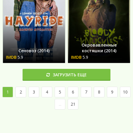
Окровавленные
Сеновоз (2014)
костяшки (2014)
5.9
5.9
ЗАГРУЗИТЬ ЕЩЕ
1
2
3
4
5
6
7
8
9
10
...
21