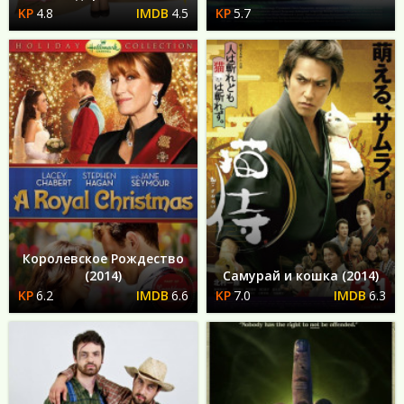
4.8
4.5
5.7
Королевское Рождество
(2014)
Самурай и кошка (2014)
6.2
6.6
7.0
6.3