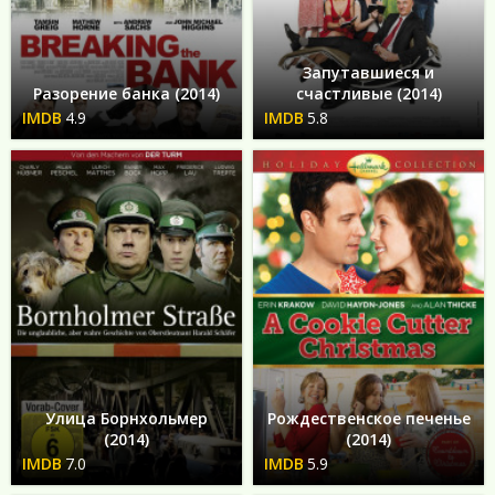
Запутавшиеся и
Разорение банка (2014)
счастливые (2014)
4.9
5.8
Улица Борнхольмер
Рождественское печенье
(2014)
(2014)
7.0
5.9