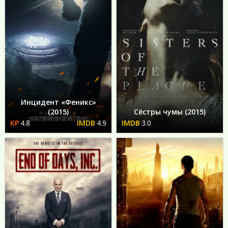
Инцидент «Феникс»
(2015)
Сёстры чумы (2015)
4.8
4.9
3.0