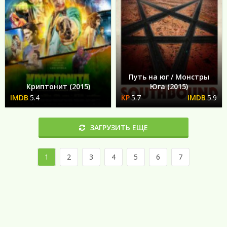
Путь на юг / Монстры
Криптонит (2015)
Юга (2015)
5.4
5.7
5.9
ЗАГРУЗИТЬ ЕЩЕ
1
2
3
4
5
6
7