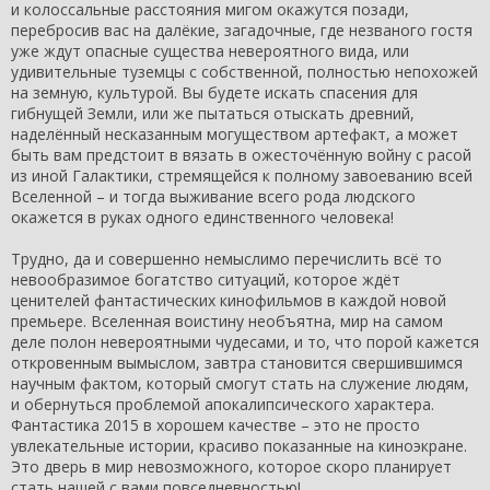
и колоссальные расстояния мигом окажутся позади,
перебросив вас на далёкие, загадочные, где незваного гостя
уже ждут опасные существа невероятного вида, или
удивительные туземцы с собственной, полностью непохожей
на земную, культурой. Вы будете искать спасения для
гибнущей Земли, или же пытаться отыскать древний,
наделённый несказанным могуществом артефакт, а может
быть вам предстоит в вязать в ожесточённую войну с расой
из иной Галактики, стремящейся к полному завоеванию всей
Вселенной – и тогда выживание всего рода людского
окажется в руках одного единственного человека!
Трудно, да и совершенно немыслимо перечислить всё то
невообразимое богатство ситуаций, которое ждёт
ценителей фантастических кинофильмов в каждой новой
премьере. Вселенная воистину необъятна, мир на самом
деле полон невероятными чудесами, и то, что порой кажется
откровенным вымыслом, завтра становится свершившимся
научным фактом, который смогут стать на служение людям,
и обернуться проблемой апокалипсического характера.
Фантастика 2015 в хорошем качестве – это не просто
увлекательные истории, красиво показанные на киноэкране.
Это дверь в мир невозможного, которое скоро планирует
стать нашей с вами повседневностью!