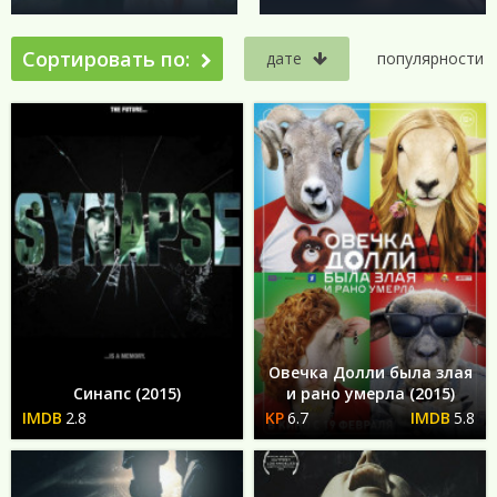
Сортировать по:
дате
популярности
Овечка Долли была злая
Синапс (2015)
и рано умерла (2015)
2.8
6.7
5.8