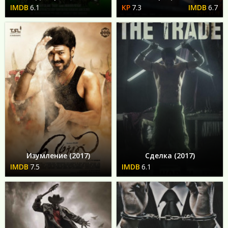
6.1
7.3
6.7
Изумление (2017)
Сделка (2017)
7.5
6.1