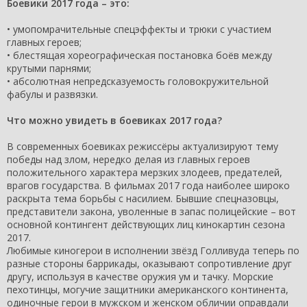
Боевики 2017 года – это:
• умопомрачительные спецэффекты и трюки с участием
главных героев;
• блестящая хореографическая постановка боёв между
крутыми парнями;
• абсолютная непредсказуемость головокружительной
фабулы и развязки.
Что можно увидеть в боевиках 2017 года?
В современных боевиках режиссёры актуализируют тему
победы над злом, нередко делая из главных героев
положительного характера мерзких злодеев, предателей,
врагов государства. В фильмах 2017 года наиболее широко
раскрыта тема борьбы с насилием. Бывшие спецназовцы,
представители закона, уволенные в запас полицейские – вот
основной контингент действующих лиц кинокартин сезона
2017.
Любимые киногерои в исполнении звёзд Голливуда теперь по
разные стороны баррикады, оказывают сопротивление друг
другу, используя в качестве оружия ум и тачку. Морские
пехотинцы, могучие защитники американского континента,
одиночные герои в мужском и женском обличии оправдали