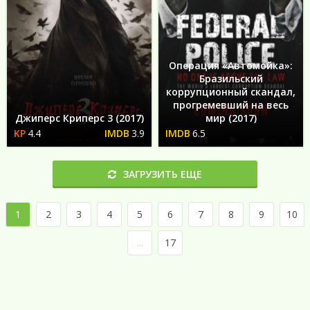
Операция «Автомойка»:
Бразильский
коррупционный скандал,
прогремевший на весь
Джиперс Криперс 3 (2017)
мир (2017)
4.4
3.9
6.5
ЗАГРУЗИТЬ ЕЩЕ
1
2
3
4
5
6
7
8
9
10
...
17