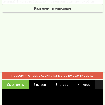
амбиций. И когда всё выходит из-под контроля, им придётся
решить, ради чего всё это начиналось. Но кто окажется
Развернуть описание
настоящей мишенью, когда маски слетят?
Неудачницы (2023) в хорошем качестве HD
Проверяйте новые серии и качество во всех плеерах!
Смотреть
2 плеер
3 плеер
4 плеер