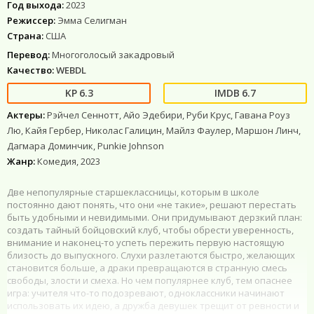
Год выхода:
2023
Режиссер:
Эмма Селигман
Страна:
США
Перевод:
Многоголосый закадровый
Качество:
WEBDL
6.3
6.7
Актеры:
Рэйчел Сеннотт, Айо Эдебири, Руби Крус, Гавана Роуз
Лю, Кайя Гербер, Николас Галицин, Майлз Фаулер, Маршон Линч,
Дагмара Доминчик, Punkie Johnson
Жанр:
Комедия, 2023
Две непопулярные старшеклассницы, которым в школе
постоянно дают понять, что они «не такие», решают перестать
быть удобными и невидимыми. Они придумывают дерзкий план:
создать тайный бойцовский клуб, чтобы обрести уверенность,
внимание и наконец-то успеть пережить первую настоящую
близость до выпускного. Слухи разлетаются быстро, желающих
становится больше, а драки превращаются в странную смесь
свободы, злости и смеха. Но чем популярнее клуб, тем опаснее
игра: учителя что-то подозревают, одноклассники начинают
использовать их идею, а дружба девушек трещит от ревности и