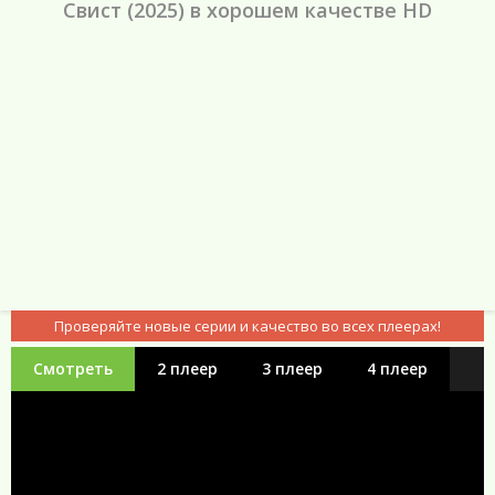
Свист (2025) в хорошем качестве HD
Проверяйте новые серии и качество во всех плеерах!
Смотреть
2 плеер
3 плеер
4 плеер