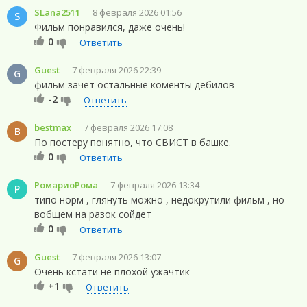
SLana2511
8 февраля 2026 01:56
S
Фильм понравился, даже очень!
0
Ответить
Guest
7 февраля 2026 22:39
G
фильм зачет остальные коменты дебилов
-2
Ответить
bestmax
7 февраля 2026 17:08
B
По постеру понятно, что СВИСТ в башке.
0
Ответить
РомариоРома
7 февраля 2026 13:34
Р
типо норм , глянуть можно , недокрутили фильм , но
вобщем на разок сойдет
0
Ответить
Guest
7 февраля 2026 13:07
G
Очень кстати не плохой ужачтик
+1
Ответить