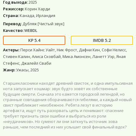
Год выхода:
2025
Режиссер:
Корин Харди
Страна:
Канада, Ирландия
Перевод:
Дубляж [Чистый звук]
Качество:
WEBDL
5.4
5.2
Актеры:
Перси Хайнс Уайт, Ник Фрост, Дафни Кин, Софи Нелисс,
Стивен Калин, Алиса Сковбай, Мика Амонсен, Ланетт Уэр, Яная
Стефенс, Джалейл Сваби
Жанр:
Ужасы, 2025
Старшеклассники находят древний свисток, и одна импульсивная
нота запускает кошмар: звук будто зовёт их собственные
будущие смерти. Сначала это кажется городской легендой, но
странные совпадения оборачиваются гибелями, а каждый новый
свист приближает неизбежное. Ребята лезут в историю
артефакта, ищут путь разорвать цепь и понимают: спасение
требует признать свои ошибки и выбраться из роли
«неудачников». Но сумеют ли они заткнуть источник зова
раньше, чем последний из них услышит свой финальный вдох?