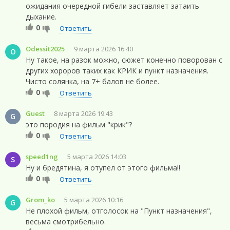
ожидания очередной гибели заставляет затаить
дыхание.
0
Ответить
Odessit2025
9 марта 2026 16:40
O
Ну такое, на разок можно, сюжет конечно поворован с
других хороров таких как КРИК и пункт назначения.
Чисто солянка, на 7+ балов не более.
0
Ответить
Guest
8 марта 2026 19:43
G
это породия на фильм "крик"?
0
Ответить
speed1ng
5 марта 2026 14:03
S
Ну и бредятина, я отупел от этого фильма!!
0
Ответить
Grom_ko
5 марта 2026 10:16
G
Не плохой фильм, отголосок на "Пункт назначения",
весьма смотрибельно.