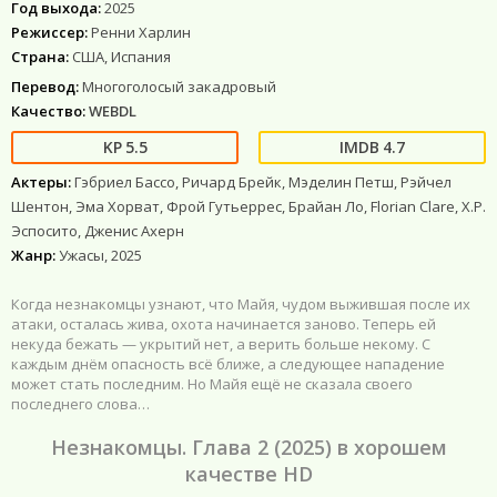
Год выхода:
2025
Режиссер:
Ренни Харлин
Страна:
США, Испания
Перевод:
Многоголосый закадровый
Качество:
WEBDL
5.5
4.7
Актеры:
Гэбриел Бассо, Ричард Брейк, Мэделин Петш, Рэйчел
Шентон, Эма Хорват, Фрой Гутьеррес, Брайан Ло, Florian Clare, Х.Р.
Эспосито, Дженис Ахерн
Жанр:
Ужасы, 2025
Когда незнакомцы узнают, что Майя, чудом выжившая после их
атаки, осталась жива, охота начинается заново. Теперь ей
некуда бежать — укрытий нет, а верить больше некому. С
каждым днём опасность всё ближе, а следующее нападение
может стать последним. Но Майя ещё не сказала своего
последнего слова…
Незнакомцы. Глава 2 (2025) в хорошем
качестве HD