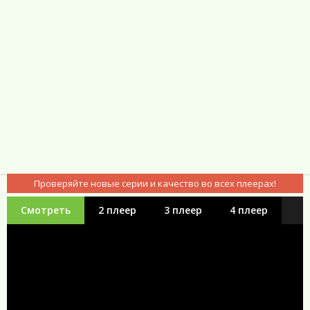
Проверяйте новые серии и качество во всех плеерах!
Смотреть
2 плеер
3 плеер
4 плеер