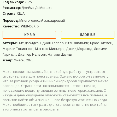
Год выхода:
2025
Режиссер:
Джеймс ДеМонако
Страна:
США
Перевод:
Многоголосый закадровый
Качество:
WEB-DLRip
5.9
5.5
Актеры:
Пит Дэвидсон, Джон Гловер, Итэн Филлипс, Брюс Олтмен,
Мэрили Токингтон, Мэттью Миньеро, Дэвид Морлэнд, Джимми
Гари мл., Джаггер Нельсон, Натали Шмидт
Жанр:
Ужасы, 2025
Макс находит, казалось бы, спокойную работу — устроиться
смотрителем в дом престарелых. Однако вскоре он замечает,
что за рутиной ухода и тишиной коридоров скрывается нечто
зловещее. Странности накапливаются: шепоты ночью,
исчезающие вещи, пугающие взгляды некоторых жильцов. С
каждым днём ощущение опасности становится всё сильнее, а
попытки найти объяснение — всё безрезультатнее. Но когда
Макс приближается к разгадке, становится ясно: не все тайны
этого места хотят быть раскрыты…