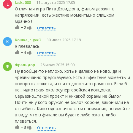
laska008
11 августа 2025 17:05
L
Отличная игра Пита Дэвидсона, фильм держит в
напряжении, есть жесткие моменты,но слишком
мрачно !
+2
Ответить
Кошка_сцукО
30 июля 2025 17:18
К
Я плевалась.
+4
Ответить
Фрэльдор
26 июля 2025 15:00
Ф
Ну вообще-то неплохо, хоть и далеко не ново, да и
чрезвычайно предсказуемо. Есть эффектные моменты и
повороты сюжета, и снято довольно грамотно. Если б
не... идиотская околосупергеройская концовка.
Серьёзно...такой проект и никакой охраны не было?
Почти ни у кого оружия не было? Короче, закончили на
отъебись. Кино однозначно стоит внимания, но имейте
в виду, что в финале вы будете либо ржать либо
плеваться.
+3
Ответить