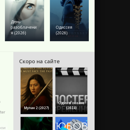
Боевик
Твое сердце
День
будет
разоблачени
Одиссея
разбито
я (2026)
(2026)
(2026)
Скоро на сайте
з
Один в океане
Мулан 2 (2027)
(2024)
ter
рои