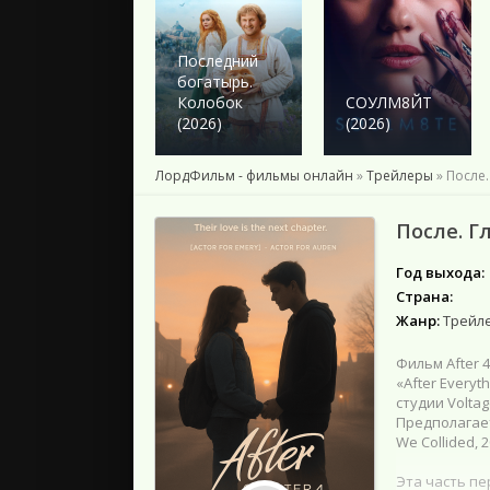
2024
2023
2022
Последний
богатырь.
2021
Колобок
СОУЛМ8ЙТ
2020
(2026)
(2026)
2019
2018
ЛордФильм - фильмы онлайн
»
Трейлеры
» После.
Подборки
После. Гл
Год выхода:
Страна:
Жанр:
Трейл
Фильм After 
«After Every
студии Volta
Предполагает
We Collided, 
Эта часть пе