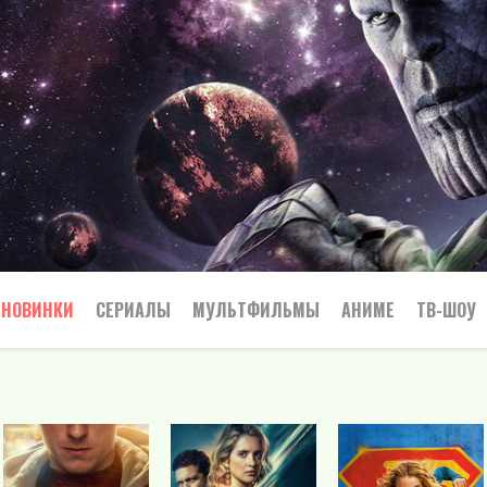
НОВИНКИ
СЕРИАЛЫ
МУЛЬТФИЛЬМЫ
АНИМЕ
ТВ-ШОУ
Криминал
Приключения
Все
Боевик
Боевики
Приключения
Семейный
Мелодрамы
Вестерн
Триллеры
Триллер
Драма