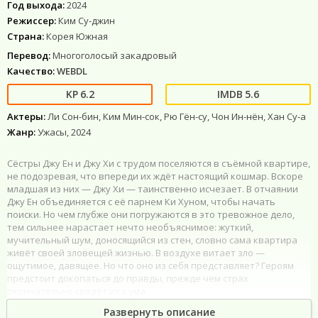
Год выхода:
2024
Режиссер:
Ким Су-джин
Страна:
Корея Южная
Перевод:
Многоголосый закадровый
Качество:
WEBDL
6.2
5.6
Актеры:
Ли Сон-бин, Ким Мин-сок, Рю Гён-су, Чон Ин-нён, Хан Су-а
Жанр:
Ужасы, 2024
Сёстры Джу Ен и Джу Хи с трудом поселяются в съёмной квартире,
не подозревая, что впереди их ждёт настоящий кошмар. Вскоре
младшая из них — Джу Хи — таинственно исчезает. В отчаянии
Джу Ен объединяется с её парнем Ки Хуном, чтобы начать
поиски. Но чем глубже они погружаются в это тревожное дело,
тем сильнее нарастает нечто необъяснимое: жуткий,
мучительный шум, доносящийся из стен, словно сама квартира
живёт своей зловещей жизнью. В воздухе витает зло —
ощутимое, давящее. Но что оно из себя представляет? Героям
предстоит докопаться до правды, прежде чем страх
окончательно сведёт их с ума.
Развернуть описание