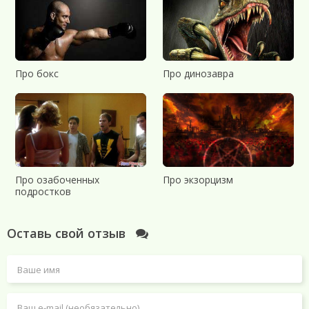
Про бокс
Про динозавра
Про озабоченных
Про экзорцизм
подростков
Оставь свой отзыв