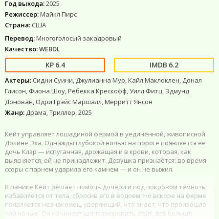
Год выхода:
2025
Режиссер:
Майкл Пирс
Страна:
США
Перевод:
Многоголосый закадровый
Качество:
WEBDL
6.4
6.2
Актеры:
Сидни Суини, Джулианна Мур, Кайл Маклоклен, Донал
Глисон, Фиона Шоу, Ребекка Крескофф, Уилл Фитц, Эдмунд
Донован, Одри Грэйс Маршалл, Мерритт Янсон
Жанр:
Драма, Триллер, 2025
Кейт управляет лошадиной фермой в уединённой, живописной
Долине Эха. Однажды глубокой ночью на пороге появляется её
дочь Клэр — испуганная, дрожащая и в крови, которая, как
выясняется, ей не принадлежит. Девушка признаётся: во время
ссоры с парнем ударила его камнем — и он не выжил.
В панике Кейт решает помочь дочери и под покровом темноты
избавляется от тела, сбросив его в водоём. Но вскоре на ферме
появляется незнакомец, уверяющий, что знает, что произошло
той ночью. Он начинает шантажировать Кейт, всё больше