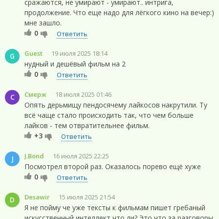
сражаются, не умирают - умирают.. интрига,
продолжение. Что еще надо для лёгкого кино на вечер:)
мне зашло.
0
Ответить
Guest
19 июля 2025 18:14
G
нудный и дешёвый фильм на 2
0
Ответить
Смерж
18 июля 2025 01:46
С
Опять дерьмищу пендосячему лайкосов накрутили. Ту
всё чаще стало происходить так, что чем больше
лайков - тем отвратительнее фильм.
+3
Ответить
J.Bond
16 июля 2025 22:25
J
Посмотрел второй раз. Оказалось порево ещё хуже
0
Ответить
Desawir
15 июля 2025 21:54
D
Я не пойму че уже тексты к фильмам пишет гребаный
искусственный интеллект что ли? Это что за разговоры