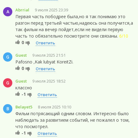
Abrrial
9 июля 2025 23:39
A
Первая часть пободрее была,но я так понимаю это
разгон перед третьей частью,надеюсь она получится,а
так фильм на вечер пойдет,если не видели первую
часть то обязательно посмотрите они связаны.
6/10
0
Ответить
Guest
9 июля 2025 21:51
G
Pafosno ,Kak lubyat KoreitZi.
0
Ответить
Guest
9 июля 2025 18:52
G
классно
-1
Ответить
Belayet5
8 июля 2025 10:10
B
Фильм потрясающий одним словом. Интересно было
наблюдать за развитием событий, не пожалел о том,
что посмотрел.
-1
Ответить