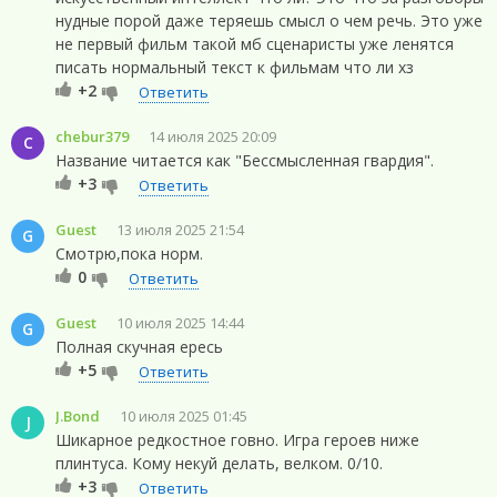
нудные порой даже теряешь смысл о чем речь. Это уже
не первый фильм такой мб сценаристы уже ленятся
писать нормальный текст к фильмам что ли хз
+2
Ответить
chebur379
14 июля 2025 20:09
C
Название читается как "Бессмысленная гвардия".
+3
Ответить
Guest
13 июля 2025 21:54
G
Смотрю,пока норм.
0
Ответить
Guest
10 июля 2025 14:44
G
Полная скучная ересь
+5
Ответить
J.Bond
10 июля 2025 01:45
J
Шикарное редкостное говно. Игра героев ниже
плинтуса. Кому некуй делать, велком. 0/10.
+3
Ответить