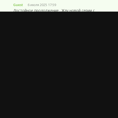
Guest
6 июля 2025 17:59
Достойное продолжение . Жду новой серии с
нетерпением.
0
Ответить
сергей119
6 июля 2025 15:33
не смог до конца досмотреть. лгбт мстители!
0
Ответить
DJorg
6 июля 2025 10:02
нудный
0
Ответить
Guest
6 июля 2025 02:15
Эта часть понравилась больше первой,
положительные эмоции, концовка затянули, но
интересный посыл на третью часть, будем ждать.
0
Ответить
Biermonster
5 июля 2025 18:49
отстой!