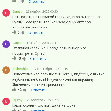
0
Ответить
Guest
22 ноября 2025 00:50
G
нет сюжета нет никакой картинки, игра актёров по
нулям. . смотреть только из-за одних актёров
абсолютно не стоит.
0
Ответить
Guest
4 октября 2025 21:42
G
Отличная картинка. Всегда есть выбор что
посмотреть. Супер!
-3
Ответить
dishechka
17 сентября 2025 11:15
D
Повесточка изо всех щелей: Негры, пид**сы, сильные
неубиваемые бабы! И куча киноляпов впридачу!
Давненько я так не кринжевал!
+2
Ответить
Uj,kby
28 августа 2025 16:55
U
какой скучный фильм... даже на фоне
+1
Ответить