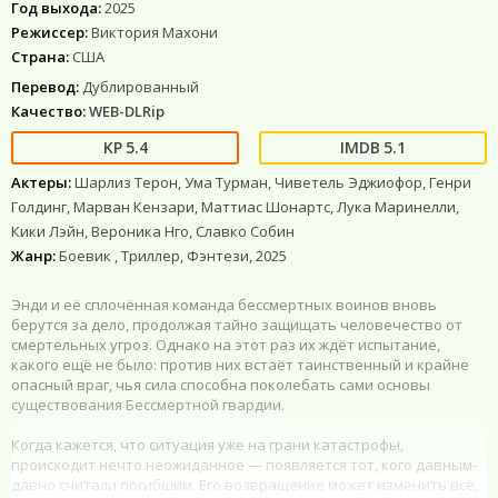
Год выхода:
2025
Режиссер:
Виктория Махони
Страна:
США
Перевод:
Дублированный
Качество:
WEB-DLRip
5.4
5.1
Актеры:
Шарлиз Терон, Ума Турман, Чиветель Эджиофор, Генри
Голдинг, Марван Кензари, Маттиас Шонартс, Лука Маринелли,
Кики Лэйн, Вероника Нго, Славко Собин
Жанр:
Боевик , Триллер, Фэнтези, 2025
Энди и её сплочённая команда бессмертных воинов вновь
берутся за дело, продолжая тайно защищать человечество от
смертельных угроз. Однако на этот раз их ждёт испытание,
какого ещё не было: против них встаёт таинственный и крайне
опасный враг, чья сила способна поколебать сами основы
существования Бессмертной гвардии.
Когда кажется, что ситуация уже на грани катастрофы,
происходит нечто неожиданное — появляется тот, кого давным-
давно считали погибшим. Его возвращение может изменить всё,