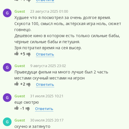
Guest
23 августа 2025 01:00
G
Худшее что я посмотрел за очень долгое время.
Скукота 100, смысл ноль, актёрская игра ноль, сюжет
говнецо.
Дешёвое кино в котором есть только сильные бабы,
чёрные сильные бабы и петушня.
Зря потратил время на сея высер.
+5
Ответить
Guest
9 августа 2025 23:02
G
Прыведущи фильм на много лучше был 2 часть
местами скучный местами на игрон
+2
Ответить
Guest
31 июля 2025 10:21
G
еще смотрю
-1
Ответить
Guest
30 июля 2025 20:17
G
скучно и затянуто