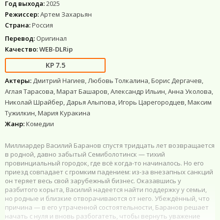
Год выхода:
2025
Режиссер:
Артем Захарьян
Страна:
Россия
Перевод:
Оригинал
Качество:
WEB-DLRip
7.5
Актеры:
Дмитрий Нагиев, Любовь Толкалина, Борис Дергачев,
Аглая Тарасова, Марат Башаров, Александр Ильин, Анна Уколова,
Николай Шрайбер, Дарья Алыпова, Игорь Царегородцев, Максим
Тужилкин, Мария Куракина
Жанр:
Комедии
Миллиардер Василий Баранов спустя тридцать лет возвращается
в родной, давно забытый Семиболотинск — тихий
провинциальный городок, где всё когда-то начиналось. Но его
приезд совпадает с громким падением: из-за внезапных санкций
он теряет весь свой зарубежный бизнес. Оказавшись у
разбитого корыта, Василий надеется найти поддержку у семьи,
но родные и близкие отворачиваются от него. Убеждённый, что
причина — в его утраченной состоятельности, Баранов решает
начать с нуля и вновь разбогатеть, чтобы вернуть уважение