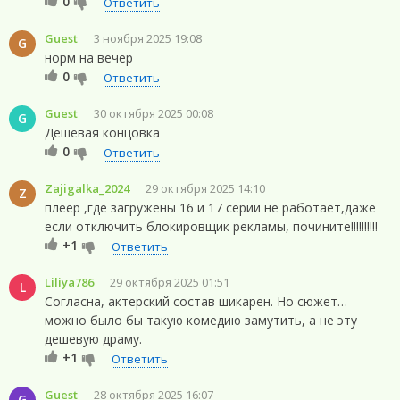
0
Ответить
Guest
3 ноября 2025 19:08
G
норм на вечер
0
Ответить
Guest
30 октября 2025 00:08
G
Дешёвая концовка
0
Ответить
Zajigalka_2024
29 октября 2025 14:10
Z
плеер ,где загружены 16 и 17 серии не работает,даже
если отключить блокировщик рекламы, почините!!!!!!!!!!
+1
Ответить
Liliya786
29 октября 2025 01:51
L
Согласна, актерский состав шикарен. Но сюжет…
можно было бы такую комедию замутить, а не эту
дешевую драму.
+1
Ответить
Guest
28 октября 2025 16:07
G