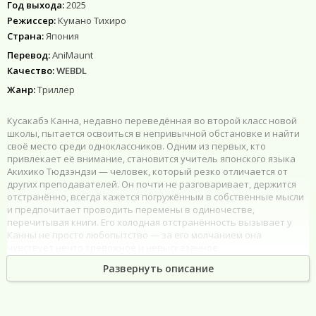
Год выхода:
2025
Режиссер:
Кумано Тихиро
Страна:
Япония
Перевод:
AniMaunt
Качество:
WEBDL
Жанр:
Триллер
Кусакабэ Канна, недавно переведённая во второй класс новой
школы, пытается освоиться в непривычной обстановке и найти
своё место среди одноклассников. Одним из первых, кто
привлекает её внимание, становится учитель японского языка
Акихико Тюдзэндзи — человек, который резко отличается от
других преподавателей. Он почти не разговаривает, держится
отстранённо, всегда кажется погружённым в собственные мысли
и предпочитает проводить перемены в одиночестве,
перечитывая книги. Его холодная отстранённость вызывает у
Канны не просто любопытство — за его молчанием она
чувствует нечто тревожное и невысказанное.
Развернуть описание
Со временем Канна начинает замечать странности, которые не
поддаются логике: едва уловимые тени, что скользят в школьных
коридорах, книги, меняющие местоположение сами по себе, и
непонятные явления, происходящие на улицах рядом со школой.