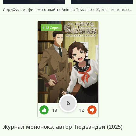
ЛордФильм - фильмы онлайн
»
Anime
»
Триллер
» Журнал мононокэ, автор Тюдзэндзи (2025)
1-12 Серия
6
18
12
Журнал мононокэ, автор Тюдзэндзи (2025)