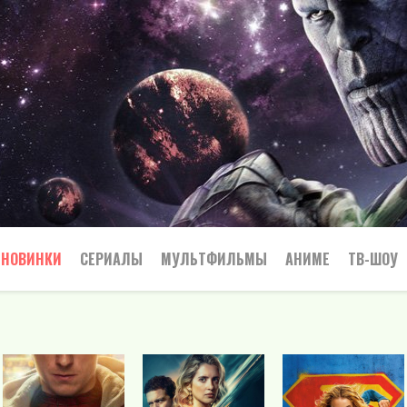
НОВИНКИ
СЕРИАЛЫ
МУЛЬТФИЛЬМЫ
АНИМЕ
ТВ-ШОУ
Криминал
Приключения
Все
Боевик
Боевики
Приключения
Семейный
Мелодрамы
Вестерн
Триллеры
Триллер
Драма