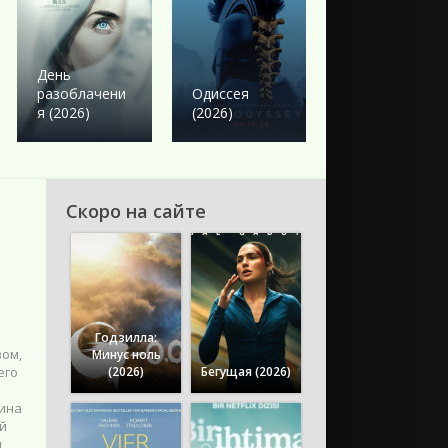
Боевик
Твое сердце
День
будет
разоблачени
Одиссея
разбито
я (2026)
(2026)
(2026)
Скоро на сайте
Годзилла:
вом,
Минус ноль
(2026)
Бегущая (2026)
его
о
чина
ий
й