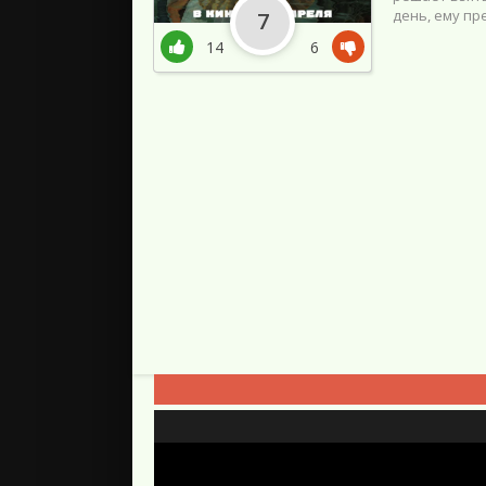
день, ему пр
7
14
6