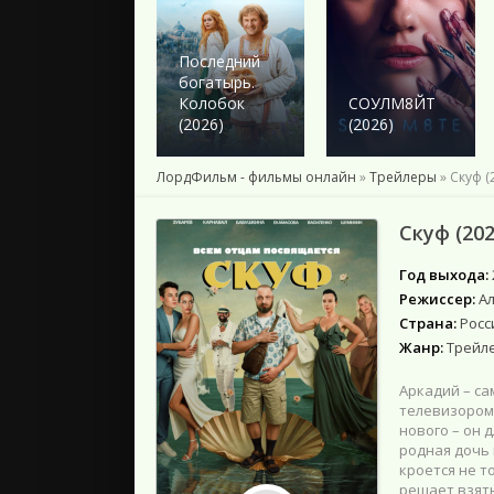
2024
2023
2022
Последний
богатырь.
2021
Колобок
СОУЛМ8ЙТ
2020
(2026)
(2026)
2019
2018
ЛордФильм - фильмы онлайн
»
Трейлеры
» Скуф (
Подборки
Скуф (202
Год выхода:
Режиссер:
А
Страна:
Росс
Жанр:
Трейл
Аркадий – с
телевизором 
нового – он 
родная дочь 
кроется не т
решает взять