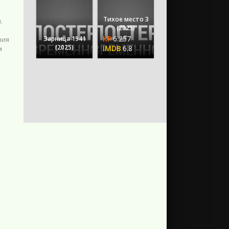
Тихое место 3
.
(2025)
6.257
Зарница 1941
вия
(2025)
6.8
м