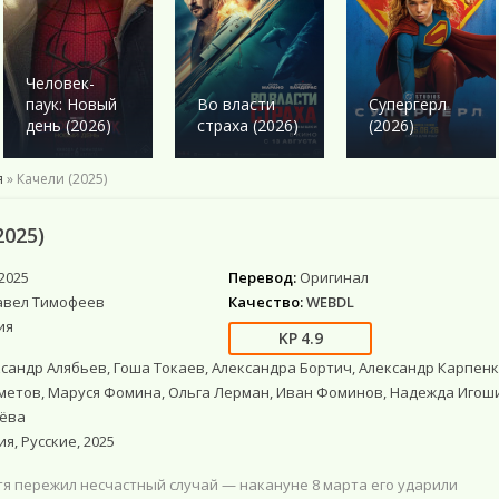
Военный
Военный
Ужасы
Ужасы
Романтика
Детектив
Детектив
Фантастика
Фантастика
Комедия
Драма
Драма
Netflix
Фэнтези
Этти
Человек-
Исторические
Исторические
Фильмы 4К
Мистика
паук: Новый
Во власти
Супергерл
Комедии
Комедия
Фильмы HD1080
Приключения
день (2026)
страха (2026)
(2026)
Криминал
Моб. видео
Фантастика
Мелодрама
Скоро в кино
я
» Качели (2025)
Русские
Фильмы онлайн
2025)
2025
Перевод:
Оригинал
авел Тимофеев
Качество:
WEBDL
ия
4.9
сандр Алябьев, Гоша Токаев, Александра Бортич, Александр Карпенк
метов, Маруся Фомина, Ольга Лерман, Иван Фоминов, Надежда Игош
ёва
я, Русские, 2025
тя пережил несчастный случай — накануне 8 марта его ударили