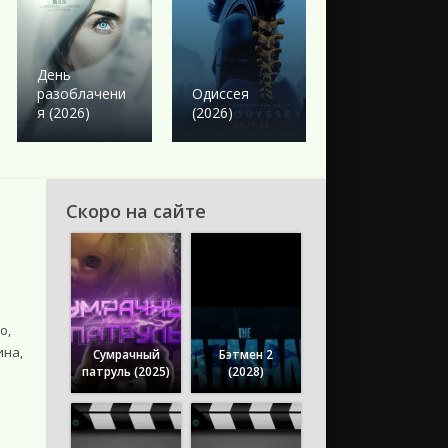
Боевик
Твое сердце
День
будет
разоблачени
Одиссея
разбито
я (2026)
(2026)
(2026)
Скоро на сайте
о,
ина,
Сумрачный
Бэтмен 2
патруль (2025)
(2028)