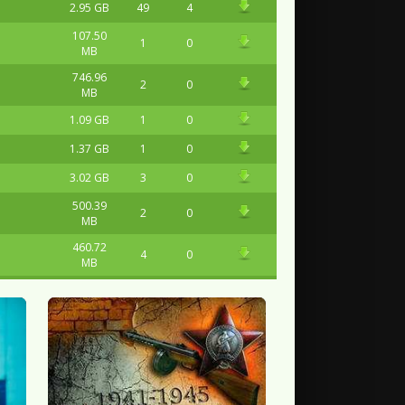
2.95 GB
49
4
107.50
1
0
MB
746.96
2
0
MB
1.09 GB
1
0
1.37 GB
1
0
3.02 GB
3
0
500.39
2
0
MB
460.72
4
0
MB
959.45
3
0
MB
729.45
0
2
MB
2.40 GB
0
1
5.30 GB
0
2