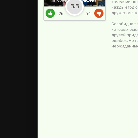
качелями по 
3.3
каждый год о
дружеские по
26
54
Безобидное 
которых быс
друзей придё
ошибок. Но г
неожиданные