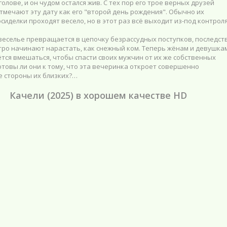
голове, и он чудом остался жив. С тех пор его трое верных друзей
тмечают эту дату как его "второй день рождения". Обычно их
сиделки проходят весело, но в этот раз всё выходит из-под контроля
веселье превращается в цепочку безрассудных поступков, последст
тро начинают нарастать, как снежный ком. Теперь жёнам и девушка
тся вмешаться, чтобы спасти своих мужчин от их же собственных
отовы ли они к тому, что эта вечеринка откроет совершенно
 стороны их близких?…
Качели (2025) в хорошем качестве HD