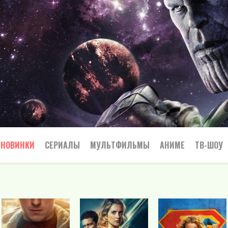
НОВИНКИ
СЕРИАЛЫ
МУЛЬТФИЛЬМЫ
АНИМЕ
ТВ-ШОУ
Криминал
Приключения
Все
Боевик
Боевики
Приключения
Семейный
Мелодрамы
Вестерн
Триллеры
Триллер
Драма