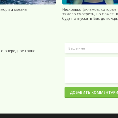
 моря и океаны
Несколько фильмов, которые
тяжело смотреть, но сюжет н
iles-x
будет отпускать Вас до конца.
от MegaPeer
 розовом платье / The Girl in the Red Velvet Swing (1955) DVDRip-AVC | 
x1080 - 8000x5240] [109 шт.] (2021) JPG
то очередное говно
320 Kbps] <Русский рок>
ДОБАВИТЬ КОММЕНТАР
025) [MP3, Борис Павлюков]
, серии 1-4 из 4)