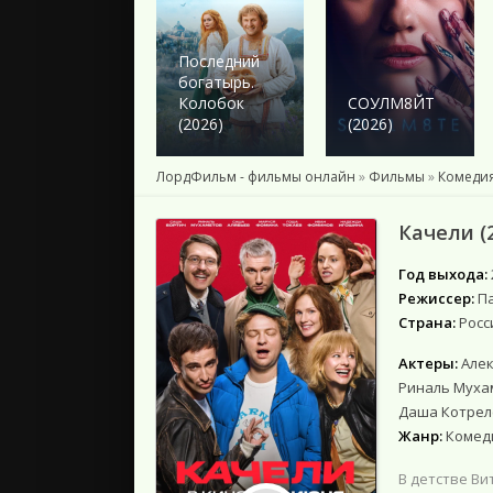
2024
2023
2022
Последний
богатырь.
2021
Колобок
СОУЛМ8ЙТ
2020
(2026)
(2026)
2019
2018
ЛордФильм - фильмы онлайн
»
Фильмы
»
Комеди
Подборки
Качели (
Год выхода:
Режиссер:
П
Страна:
Росс
Актеры:
Алек
Риналь Муха
Даша Котрел
Жанр:
Комеди
В детстве Ви