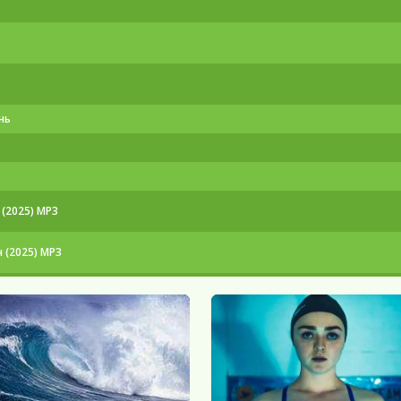
нь
(2025) МР3
 (2025) МР3
) МР3
p от Generalfilm | КПК
 Files-x
080p от Files-x