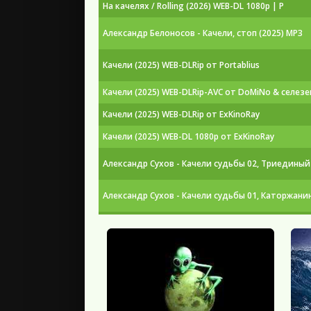
На качелях / Rolling (2026) WEB-DL 1080p | P
Александр Белоносов - Качели, стоп (2025) MP3
Качели (2025) WEB-DLRip от Portablius
Качели (2025) WEB-DLRip-AVC от DoMiNo & селезе
Качели (2025) WEB-DLRip от ExKinoRay
Качели (2025) WEB-DL 1080p от ExKinoRay
Александр Сухов - Качели судьбы 02, Триединый 
Александр Сухов - Качели судьбы 01, Каторжанин
Александр Сухов - Качели судьбы [2 книги] (2025
Качели под куполом [01-04 из 04] (2023) WEB-DLRi
Качели под куполом [S01] (2023) WEB-DLRip-AVC от
Качели под куполом [01-04 из 04] (2023) WEB-DL 1