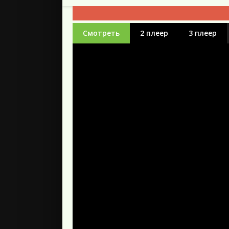
Смотреть
2 плеер
3 плеер