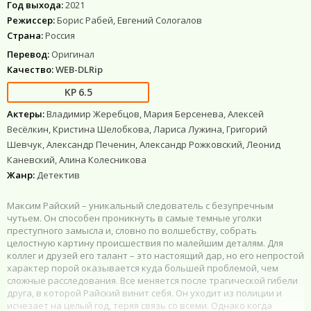
Год выхода:
2021
Режиссер:
Борис Рабей, Евгений Сологалов
Страна:
Россия
Перевод:
Оригинал
Качество:
WEB-DLRip
6.5
Актеры:
Владимир Жеребцов, Мария Берсенева, Алексей
Весёлкин, Кристина Шелобкова, Лариса Лужина, Григорий
Шевчук, Александр Печенин, Александр Рожковский, Леонид
Каневский, Алина Колесникова
Жанр:
Детектив
Максим Райский – уникальный следователь с безупречным
чутьем. Он способен проникнуть в самые темные уголки
преступного замысла и, словно по волшебству, собрать
целостную картину происшествия по малейшим деталям. Для
коллег и друзей его талант – это настоящий дар, но его непростой
характер порой оказывается куда большей проблемой, чем
сложные расследования. Все меняется после трагической гибели
друга, в которой Райский винит себя. Он уходит из полиции и
исчезает на целый год, теряя связь со всеми. Однако когда