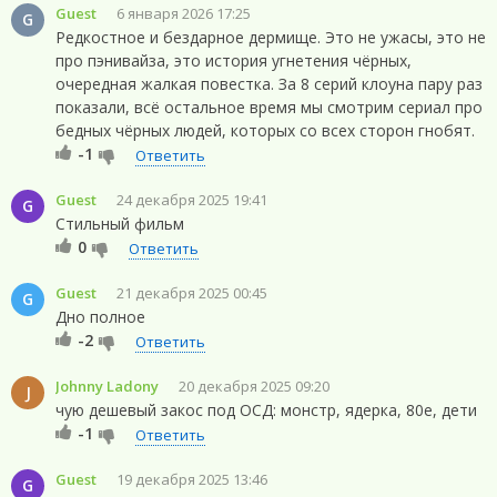
Guest
6 января 2026 17:25
G
Редкостное и бездарное дермище. Это не ужасы, это не
про пэнивайза, это история угнетения чёрных,
очередная жалкая повестка. За 8 серий клоуна пару раз
показали, всё остальное время мы смотрим сериал про
бедных чёрных людей, которых со всех сторон гнобят.
-1
Ответить
Guest
24 декабря 2025 19:41
G
Стильный фильм
0
Ответить
Guest
21 декабря 2025 00:45
G
Дно полное
-2
Ответить
Johnny Ladony
20 декабря 2025 09:20
J
чую дешевый закос под ОСД: монстр, ядерка, 80е, дети
-1
Ответить
Guest
19 декабря 2025 13:46
G