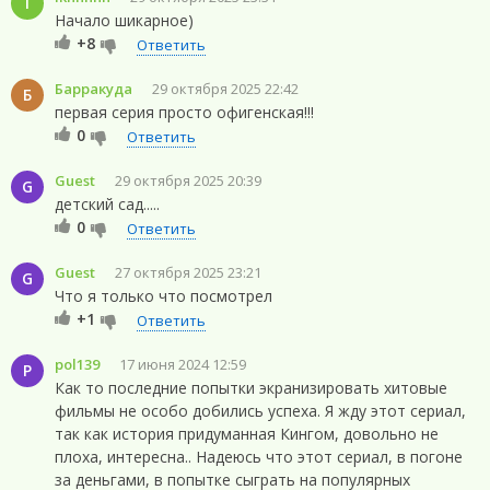
I
Начало шикарное)
+8
Ответить
Барракуда
29 октября 2025 22:42
Б
первая серия просто офигенская!!!
0
Ответить
Guest
29 октября 2025 20:39
G
детский сад.....
0
Ответить
Guest
27 октября 2025 23:21
G
Что я только что посмотрел
+1
Ответить
pol139
17 июня 2024 12:59
P
Как то последние попытки экранизировать хитовые
фильмы не особо добились успеха. Я жду этот сериал,
так как история придуманная Кингом, довольно не
плоха, интересна.. Надеюсь что этот сериал, в погоне
за деньгами, в попытке сыграть на популярных