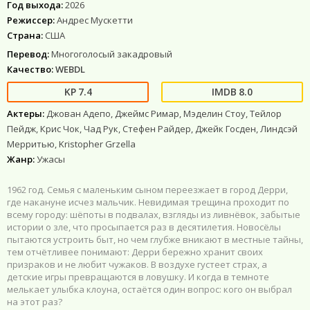
Год выхода:
2026
Режиссер:
Андрес Мускетти
Страна:
США
Перевод:
Многоголосый закадровый
Качество:
WEBDL
7.4
8.0
Актеры:
Джован Адепо, Джеймс Римар, Мэделин Стоу, Тейлор
Пейдж, Крис Чок, Чад Рук, Стефен Райдер, Джейк Госден, Линдсэй
Мерритью, Kristopher Grzella
Жанр:
Ужасы
1962 год. Семья с маленьким сыном переезжает в город Дерри,
где накануне исчез мальчик. Невидимая трещина проходит по
всему городу: шёпоты в подвалах, взгляды из ливнёвок, забытые
истории о зле, что просыпается раз в десятилетия. Новосёлы
пытаются устроить быт, но чем глубже вникают в местные тайны,
тем отчётливее понимают: Дерри бережно хранит своих
призраков и не любит чужаков. В воздухе густеет страх, а
детские игры превращаются в ловушку. И когда в темноте
мелькает улыбка клоуна, остаётся один вопрос: кого он выбрал
на этот раз?