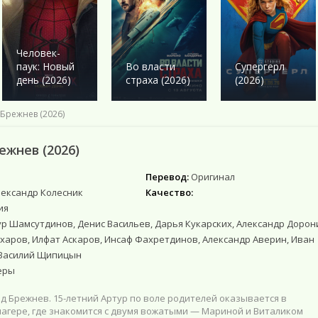
Военный
Военный
Ужасы
Ужасы
Романтика
Детектив
Детектив
Фантастика
Фантастика
Комедия
Драма
Драма
Netflix
Фэнтези
Этти
Человек-
Исторические
Исторические
Фильмы 4К
Мистика
паук: Новый
Во власти
Супергерл
Комедии
Комедия
Фильмы HD1080
Приключения
день (2026)
страха (2026)
(2026)
Криминал
Моб. видео
Фантастика
Мелодрама
Скоро в кино
Брежнев (2026)
Русские
Фильмы онлайн
ежнев (2026)
Перевод:
Оригинал
лександр Колесник
Качество:
ия
р Шамсутдинов, Денис Васильев, Дарья Кукарских, Александр Дорон
харов, Илфат Аскаров, Инсаф Фахретдинов, Александр Аверин, Иван
 Василий Щипицын
еры
род Брежнев. 15-летний Артур по воле родителей оказывается в
агере, где знакомится с двумя вожатыми — Мариной и Виталиком