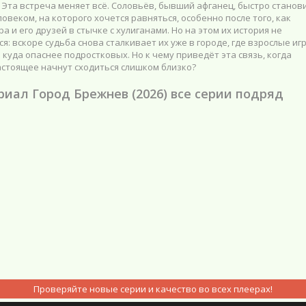
Эта встреча меняет всё. Соловьёв, бывший афганец, быстро станов
ловеком, на которого хочется равняться, особенно после того, как
ра и его друзей в стычке с хулиганами. Но на этом их история не
я: вскоре судьба снова сталкивает их уже в городе, где взрослые иг
куда опаснее подростковых. Но к чему приведёт эта связь, когда
астоящее начнут сходиться слишком близко?
риал Город Брежнев (2026) все серии подряд
Проверяйте новые серии и качество во всех плеерах!