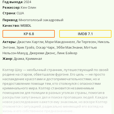
Год выхода:
2024
Режиссер:
Кен Олин
Страна:
США
Перевод:
Многоголосый закадровый
Качество:
WEBDL
6.8
7.1
Актеры:
Джастин Хартли, Мэри Макдоннелл, Ли Тергесен, Николь
Энтони, Эрик Грэйз, Оскар Чарк, Эбби МакЭнани, Мэттью
Нельсон-Махуд, Джереми Джонс, Линк Бэйкер
Жанр:
Драма, Криминал
Колтер Шоу — необычный странник, путешествующий по своей
родине на старом, обветшалом фургоне. Его цель — не просто
наслаждение красотами и достопримечательностями, но и
предоставление помощи тем, кто столкнулся с опасностями
криминального мира. Колтер становится незаменимым
помощником для полиции в разных уголках страны, помогая в
раскрытии запутанных дел и поиске пропавших людей. Каждое
новое расследование кажется ему знакомым, но вскоре Колтер
столкнется с ситуацией, радикально меняющей его взгляд на
жизнь и его собственное предназначение...