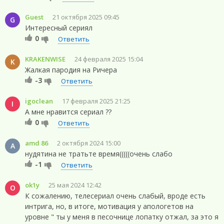
Guest
21 октября 2025 09:45
G
Интересный сериял
0
Ответить
KRAKENWISE
24 февраля 2025 15:04
K
Жалкая пародия на Ричера
-3
Ответить
igoclean
17 февраля 2025 21:25
I
A мне нравится сериал ??
0
Ответить
amd 86
2 октября 2024 15:00
A
нудятина не тратьте время(((((очень слабо
-1
Ответить
ok1y
25 мая 2024 12:42
O
К сожалению, телесериал очень слабый, вроде есть
интрига, но, в итоге, мотивация у апологетов на
уровне " ты у меня в песочнице лопатку отжал, за это я